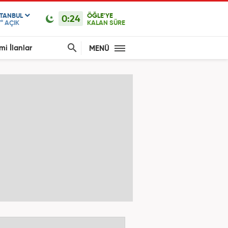
STANBUL
ÖĞLE'YE
0:24
°
AÇIK
KALAN SÜRE
mi İlanlar
MENÜ