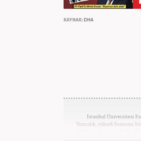
KAYNAK:
DHA
İstanbul Üniversitesi F
Yoncalık, yüksek lisansını İs
bölümünde yaptı. Trakya Üni
programına devam eden Fatih 