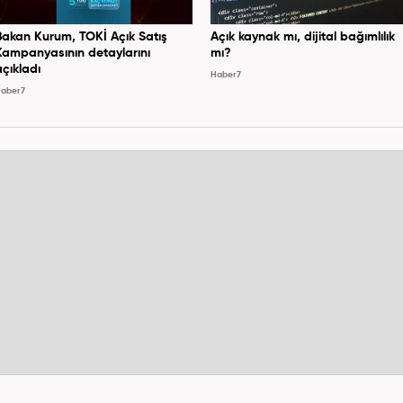
Bakan Kurum, TOKİ Açık Satış
Açık kaynak mı, dijital bağımlılık
Kampanyasının detaylarını
mı?
açıkladı
Haber7
aber7