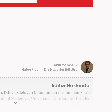
Fatih Yoncalık
Haber7.com - Dış Haberler Editörü
Editör Hakkında
ars Dili ve Edebiyatı bölümünden mezun olan Fatih
tanbul Medeniyet Üniversitesi Uluslararası İlişkiler
versitesi Uluslararası İlişkiler bölümünde doktora
Yoncalık, öğrenim hayatı boyunca muhtelif gazete