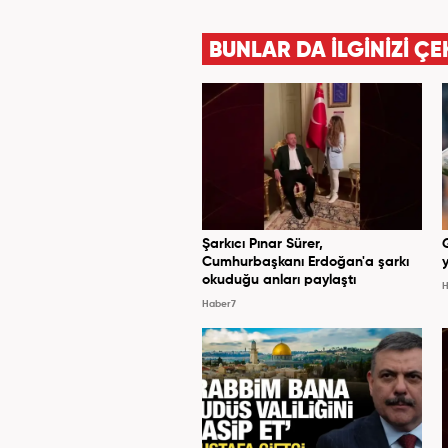
ve dergilerde bilhassa dünya g
Meslek hayatına AKŞAM Gazete
BUNLAR DA İLGİNİZİ ÇE
Haber7.com’da
Şarkıcı Pınar Sürer,
Cumhurbaşkanı Erdoğan'a şarkı
y
okuduğu anları paylaştı
H
Haber7