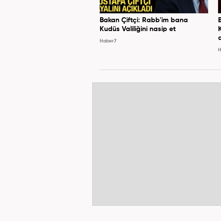
Bakan Çiftçi: Rabb'im bana
Kudüs Valiliğini nasip et
Haber7
H