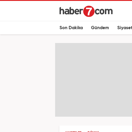
Son Dakika
Gündem
Siyase