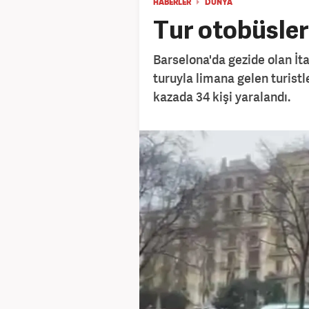
HABERLER
DÜNYA
Tur otobüsleri
Barselona'da gezide olan İt
turuyla limana gelen turist
kazada 34 kişi yaralandı.