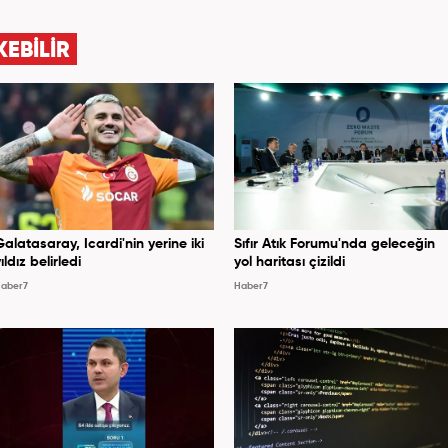
ündemi ve Orta Doğu üzerine çeşitli yayınlar yaptı.
si’nde başlayan Yoncalık, Eylül 2024’ten bu yana
KEBİLİR
 “Dış Haberler Editörü” olarak görev yapmaktadır.
Galatasaray, Icardi'nin yerine iki
Sıfır Atık Forumu'nda geleceğin
ıldız belirledi
yol haritası çizildi
aber7
Haber7