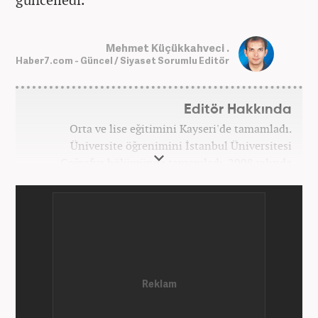
Mehmet Küçükkahveci .
Haber7.com - Güncel / Siyaset Sorumlu Editör
Editör Hakkında
Orta ve lise eğitimini Kayseri'de tamamladı.
Üniversite öğrenimini İstanbul Üniversitesi
Coğrafya bölümünde tamamladı. 2008 yılında
Haber7.com'da gazetecilik mesleğine ilk adımını
attı. 15 yıllık profesyonel editörlük kariyerinde tüm
kategorilerde görev yaptı. Meslek hayatına
Haber7.com'da 'Güncel/Siyaset Sorumlu Editörü'
olarak devam etmektedir.