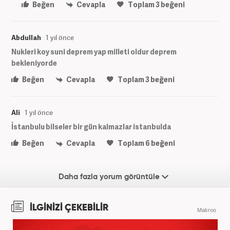
Beğen
Cevapla
Toplam
3
beğeni
Abdullah
1 yıl önce
Nukleri koy suni deprem yap milleti oldur deprem
bekleniyorde
Beğen
Cevapla
Toplam
3
beğeni
Ali
1 yıl önce
İstanbulu bilseler bir gün kalmazlar istanbulda
Beğen
Cevapla
Toplam
6
beğeni
Daha fazla yorum görüntüle
İLGİNİZİ ÇEKEBİLİR
Makroo