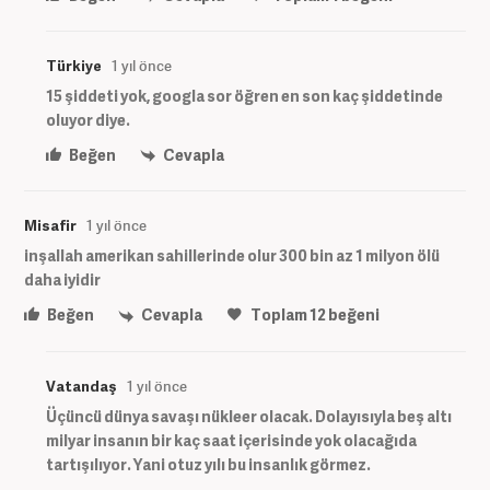
Türkiye
1 yıl önce
15 şiddeti yok, googla sor öğren en son kaç şiddetinde
oluyor diye.
Beğen
Cevapla
Misafir
1 yıl önce
inşallah amerikan sahillerinde olur 300 bin az 1 milyon ölü
daha iyidir
Beğen
Cevapla
Toplam
12
beğeni
Vatandaş
1 yıl önce
Üçüncü dünya savaşı nükleer olacak. Dolayısıyla beş altı
milyar insanın bir kaç saat içerisinde yok olacağıda
tartışılıyor. Yani otuz yılı bu insanlık görmez.