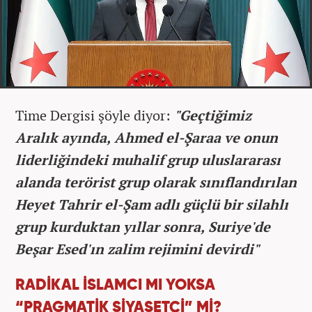
Time Dergisi şöyle diyor:
"Geçtiğimiz
Aralık ayında,
Ahmed el-Şaraa ve onun
liderliğindeki muhalif grup
uluslararası
alanda terörist grup olarak sınıflandırılan
Heyet Tahrir el-Şam adlı güçlü bir silahlı
grup kurduktan yıllar sonra, Suriye'de
Beşar Esed'ın zalim rejimini devirdi"
RADİKAL İSLAMCI MI YOKSA
“PRAGMATİK SİYASETÇİ” Mİ?