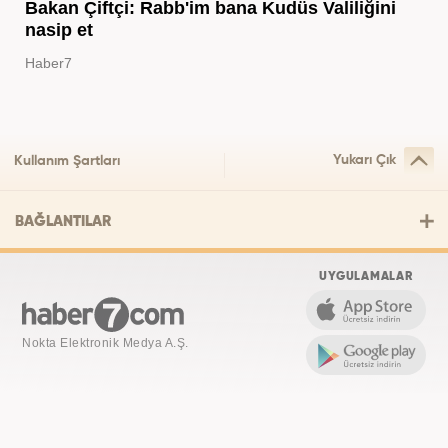
Bakan Çiftçi: Rabb'im bana Kudüs Valiliğini
nasip et
Haber7
Yukarı Çık
Kullanım Şartları
BAĞLANTILAR
UYGULAMALAR
Nokta Elektronik Medya A.Ş.