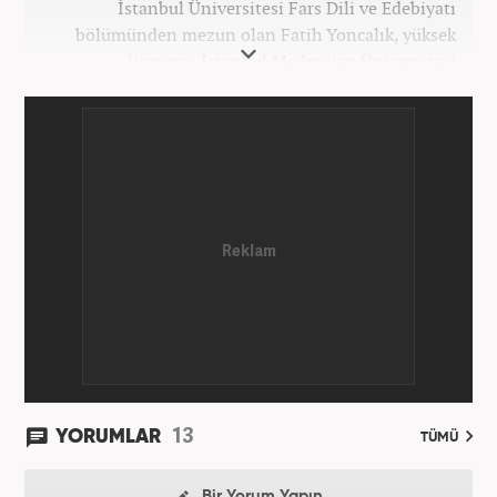
İstanbul Üniversitesi Fars Dili ve Edebiyatı
bölümünden mezun olan Fatih Yoncalık, yüksek
lisansını İstanbul Medeniyet Üniversitesi
Uluslararası İlişkiler bölümünde yaptı. Trakya
Üniversitesi Uluslararası İlişkiler bölümünde
doktora programına devam eden Fatih Yoncalık,
öğrenim hayatı boyunca muhtelif gazete ve
dergilerde bilhassa dünya gündemi ve Orta Doğu
üzerine çeşitli yayınlar yaptı. Meslek hayatına
AKŞAM Gazetesi’nde başlayan Yoncalık, Eylül
2024’ten bu yana Haber7.com’da “Dış Haberler
Editörü” olarak görev yapmaktadır.
13
YORUMLAR
TÜMÜ
Bir Yorum Yapın