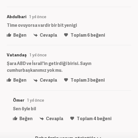
Abdulbari
1 yıl önce
Time ovuyorsa vardir bir bit yenigi
Beğen
Cevapla
Toplam
6
beğeni
Vatandaş
1 yıl önce
Şara ABD ve İsrail'in getirdiği birisi. Sayın
cumhurbaşkanımız yok mu.
Beğen
Cevapla
Toplam
3
beğeni
Ömer
1 yıl önce
Sen öyle bil
Beğen
Cevapla
Toplam
4
beğeni