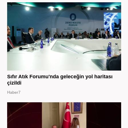
Sıfır Atık Forumu'nda geleceğin yol haritası
çizildi
Haber7