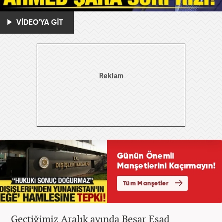
VİDEO'YA GİT
Geçtiğimiz Aralık ayında Beşar Esad