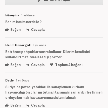
hüseyin-
1 yıl önce
Benim ismim nerde lo ?
Beğen
Cevapla
Halim Günergök
1 yıl önce
Batı önce pohpohlar sonra kullanır. Dilerim kendisini
kullandırtmaz. Maalesef işi çok zor.
Beğen
Cevapla
Toplam
4
beğeni
Dede
1 yıl önce
Suriye'de petrol yatakları ile sanayi emen kurbanı
hayvancılığı ön plan mı tutmalı tarama insanları birleştirmeli
orduyu kurmalı hava savunma sistemi almalı
Beğen
Cevapla