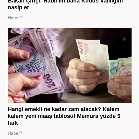
Bakan Çiftçi: Rabb'im bana Kudüs Valiliğini
nasip et
Haber7
Hangi emekli ne kadar zam alacak? Kalem
kalem yeni maaş tablosu! Memura yüzde 5
fark
Haber7