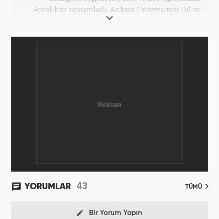
Ayvalık'ta tamamladı. Ankara Üniversitesi Dil ve
Tarih-Coğrafya Fakültesi "Sanat Tarihi" bölümünden
mezun oldu. Üniversite yıllarında gazetecilik
üzerine eğitimler aldı. Haberciliğe "muhabir" olarak
Kanal 7'de başladı; daha sonra Haber 7'ye geçti.
Kariyerine, Haber7'de "editör" olarak devam ediyor.
43
YORUMLAR
TÜMÜ
Bir Yorum Yapın