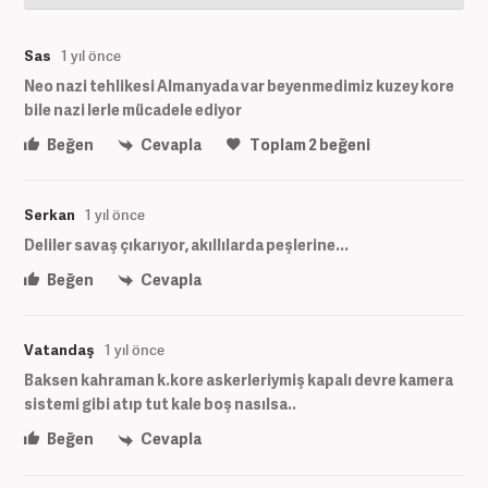
Sas
1 yıl önce
Neo nazi tehlikesi Almanyada var beyenmedimiz kuzey kore
bile nazi lerle mücadele ediyor
Beğen
Cevapla
Toplam
2
beğeni
Serkan
1 yıl önce
Deliler savaş çıkarıyor, akıllılarda peşlerine...
Beğen
Cevapla
Vatandaş
1 yıl önce
Baksen kahraman k.kore askerleriymiş kapalı devre kamera
sistemi gibi atıp tut kale boş nasılsa..
Beğen
Cevapla