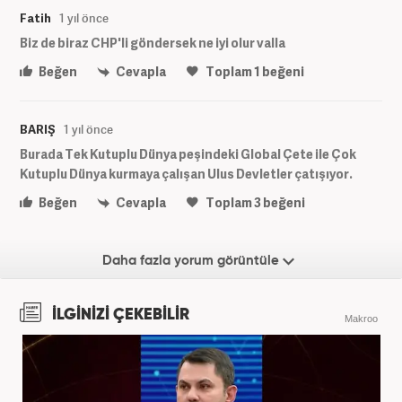
Fatih
1 yıl önce
Biz de biraz CHP'li göndersek ne iyi olur valla
Beğen
Cevapla
Toplam
1
beğeni
BARIŞ
1 yıl önce
Burada Tek Kutuplu Dünya peşindeki Global Çete ile Çok
Kutuplu Dünya kurmaya çalışan Ulus Devletler çatışıyor.
Beğen
Cevapla
Toplam
3
beğeni
Daha fazla yorum görüntüle
İLGİNİZİ ÇEKEBİLİR
Makroo