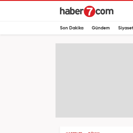
Son Dakika
Gündem
Siyase