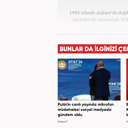
1988 yılında Ankara’da doğdu
Amerika’da tamamladı. Bil
tercümanlık okudu. Gaze
başladı. 6 sene sonra Ya
kazandırdı. Üç yıllık deneyi
BUNLAR DA İLGİNİZİ ÇE
Putin'in canlı yayında mikrofon
müdahalesi sosyal medyada
gündem oldu
Haber7
H