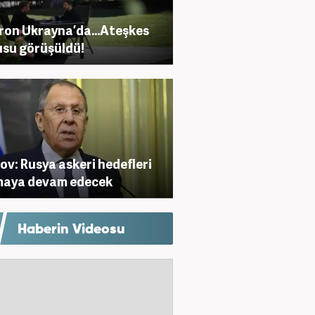
on Ukrayna’da...Ateşkes
su görüşüldü!
ov: Rusya askeri hedefleri
maya devam edecek
Haberin Videosu