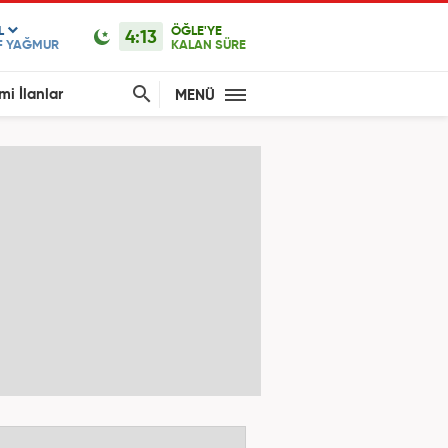
L
ÖĞLE'YE
4:13
F YAĞMUR
KALAN SÜRE
mi İlanlar
MENÜ