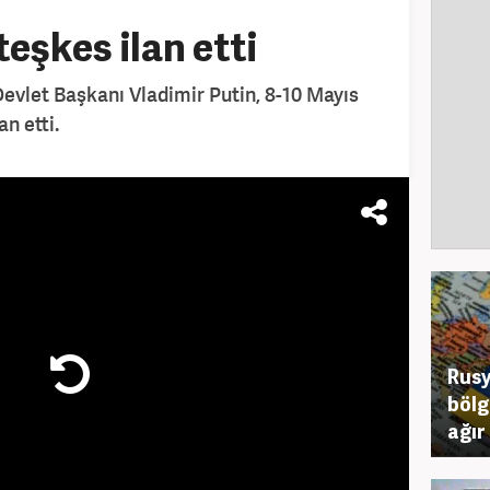
teşkes ilan etti
Devlet Başkanı Vladimir Putin, 8-10 Mayıs
an etti.
Rusy
bölg
ağır