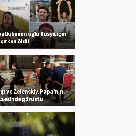
yetkilisinin oğlu Rusya için
şırken öldü
p ve Zelenskiy, Papa'nın
zesinde görüştü