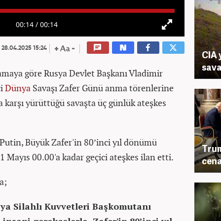
00:14
/
00:14
28.04.2025 15:24
CIA 
sava
lamaya göre Rusya Devlet Başkanı Vladimir
ci
Dünya
Savaşı Zafer Günü anma törenlerine
a karşı yürüttüğü savaşta üç günlük ateşkes
Putin, Büyük Zafer'in 80’inci yıl dönümü
Trum
 Mayıs 00.00'a kadar geçici ateşkes ilan etti.
cena
a;
ya Silahlı Kuvvetleri Başkomutanı