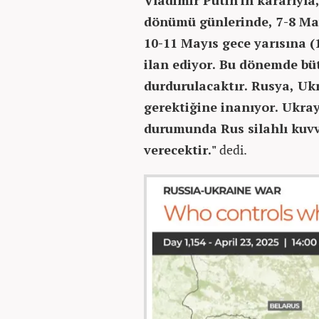
Vladimir Putin'in kararıyla,
dönümü günlerinde, 7-8 May
10-11 Mayıs gece yarısına (
ilan ediyor. Bu dönemde büt
durdurulacaktır. Rusya, Uk
gerektiğine inanıyor. Ukray
durumunda Rus silahlı kuvvet
verecektir."
dedi.