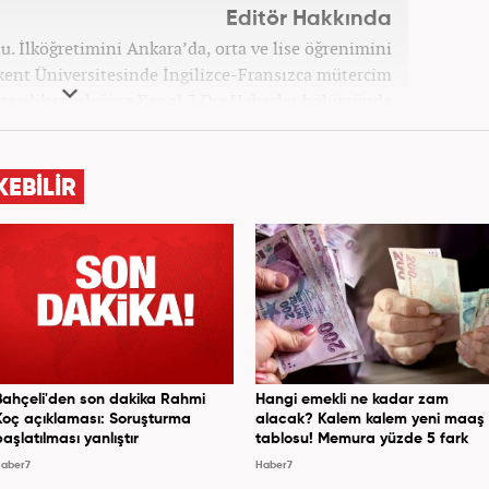
Editör Hakkında
. İlköğretimini Ankara’da, orta ve lise öğrenimini
kent Üniversitesinde İngilizce-Fransızca mütercim
tecilik mesleğine Kanal 7 Dış Haberler bölümünde
semin.com sitesine geçerek kariyerine yeni bir ivme
m kazandıktan sonra meslek hayatına Haber7.com'da
Dış Haberler Editörü olarak devam etti.
KEBİLİR
Bahçeli'den son dakika Rahmi
Hangi emekli ne kadar zam
Koç açıklaması: Soruşturma
alacak? Kalem kalem yeni maaş
başlatılması yanlıştır
tablosu! Memura yüzde 5 fark
aber7
Haber7