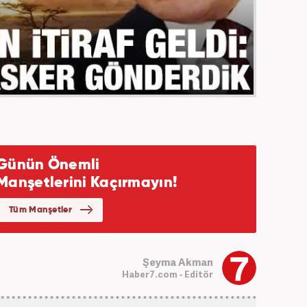
Şeyma Akman
Haber7.com - Editör