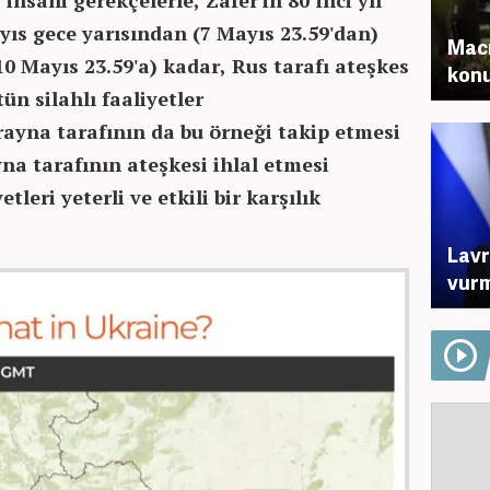
 insani gerekçelerle, Zafer'in 80’inci yıl
ıs gece yarısından (7 Mayıs 23.59'dan)
Macr
10 Mayıs 23.59'a) kadar, Rus tarafı ateşkes
konu
ün silahlı faaliyetler
rayna tarafının da bu örneği takip etmesi
na tarafının ateşkesi ihlal etmesi
leri yeterli ve etkili bir karşılık
Lavr
vur