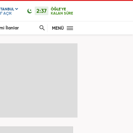
STANBUL
ÖĞLE'YE
2:37
8°
AÇIK
KALAN SÜRE
mi İlanlar
MENÜ