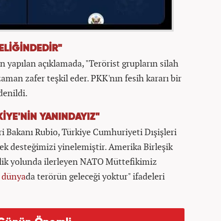
ELİĞİNDEDİR"
 yapılan açıklamada, "Terörist grupların silah
aman zafer teşkil eder. PKK'nın fesih kararı bir
denildi.
İYE'NİN YANINDAYIZ"
ri Bakanı Rubio, Türkiye Cumhuriyeti Dışişleri
ek desteğimizi yinelemiştir. Amerika Birleşik
enlik yolunda ilerleyen NATO Müttefikimiz
i
dünya
da terörün geleceği yoktur" ifadeleri