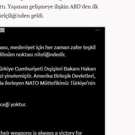
ttı. Yaşanan gelişmeye ilişkin ABD'den ilk
lçiliği'nden geldi.