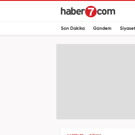
Son Dakika
Gündem
Siyase