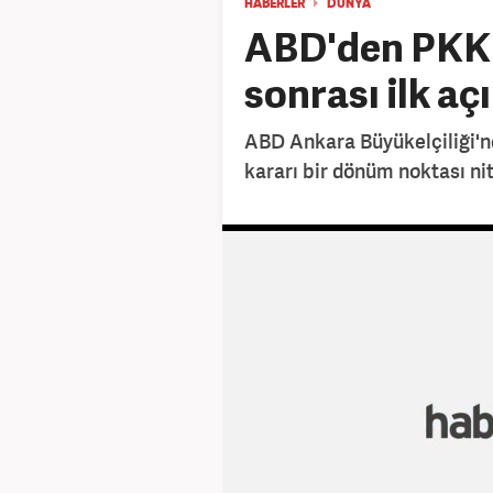
HABERLER
DÜNYA
ABD'den PKK'n
sonrası ilk aç
ABD Ankara Büyükelçiliği'n
kararı bir dönüm noktası nite