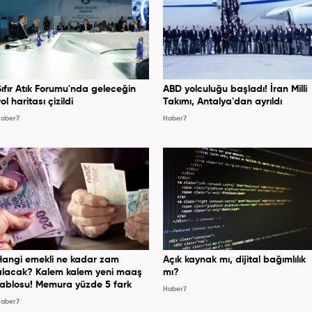
Sıfır Atık Forumu'nda geleceğin
ABD yolculuğu başladı! İran Milli
ol haritası çizildi
Takımı, Antalya'dan ayrıldı
aber7
Haber7
Hangi emekli ne kadar zam
Açık kaynak mı, dijital bağımlılık
alacak? Kalem kalem yeni maaş
mı?
tablosu! Memura yüzde 5 fark
Haber7
aber7