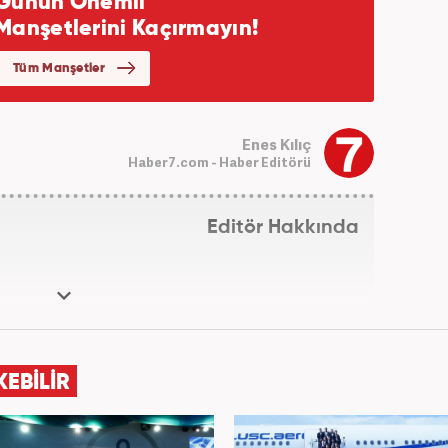
Enes Kılıç
Haber7.com - Haber Editörü
Editör Hakkında
KEBİLİR