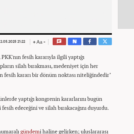
2.05.2025 21:22
PKK'nın fesih kararıyla ilgili yaptığı
pların silah bırakması, medeniyet için her
n fesih kararı bir dönüm noktası niteliğindedir"
ünlerde yaptığı kongrenin kararlarını bugün
i fesih edeceğini ve silah bırakacağını duyurdu.
 numaralı
gündem
i haline gelirken; uluslararası