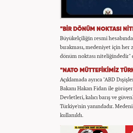
"BİR DÖNÜM NOKTASI NİT
Büyükelçiliğin resmi hesabından
bırakması, medeniyet için her z
dönüm noktası niteliğindedir" 
"NATO MÜTTEFİKİMİZ TÜRK
Açıklamada ayrıca "ABD Dışişle
Bakanı Hakan Fidan ile görüşer
Devletleri, kalıcı barış ve güv
Türkiye'nin yanındadır. Meden
kullanıldı.