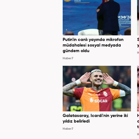
Putin'in canlı yayında mikrofon
müdahalesi sosyal medyada
y
gündem oldu
H
Haber7
Galatasaray, Icardi'nin yerine iki
yıldız belirledi
Haber7
H