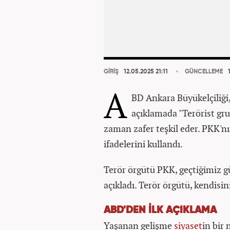
GİRİŞ
12.05.2025 21:11
GÜNCELLEME
1
A
BD Ankara Büyükelçiliği, 
açıklamada "Terörist gru
zaman zafer teşkil eder. PKK'nı
ifadelerini kullandı.
Terör örgütü PKK, geçtiğimiz g
açıkladı. Terör örgütü, kendisin
ABD'DEN İLK AÇIKLAMA
Yaşanan gelişme
siyaset
in bir