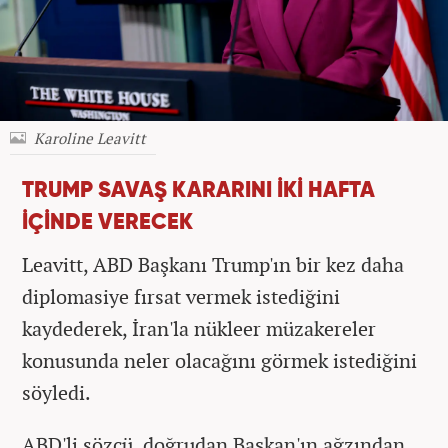
Karoline Leavitt
TRUMP SAVAŞ KARARINI İKİ HAFTA
İÇİNDE VERECEK
Leavitt, ABD Başkanı Trump'ın bir kez daha
diplomasiye fırsat vermek istediğini
kaydederek, İran'la nükleer müzakereler
konusunda neler olacağını görmek istediğini
söyledi.
ABD'li sözcü, doğrudan Başkan'ın ağzından