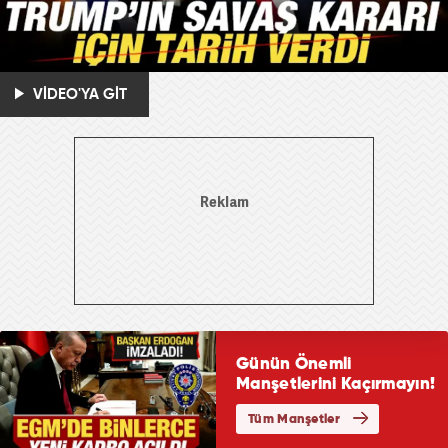
VİDEO'YA GİT