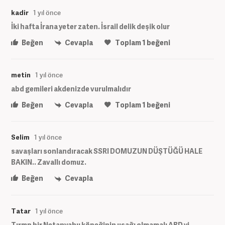
kadir
1 yıl önce
İki hafta İrana yeter zaten. İsrail delik deşik olur
Beğen
Cevapla
Toplam
1
beğeni
metin
1 yıl önce
abd gemileri akdenizde vurulmalıdır
Beğen
Cevapla
Toplam
1
beğeni
Selim
1 yıl önce
savaşları sonlandıracak SSRI DOMUZUN DÜŞTÜĞÜ HALE
BAKIN.. Zavallı domuz.
Beğen
Cevapla
Tatar
1 yıl önce
Tırmp bir Netanyahu köpeğinin uşağı olmamalı ABD yi