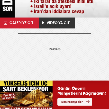
GALERİ'YE GİT
VİDEO'YA GİT