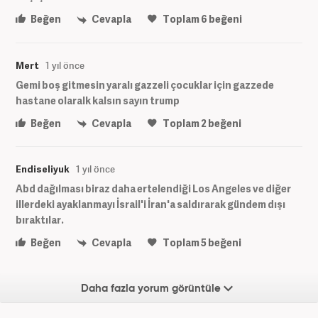
Beğen
Cevapla
Toplam
6
beğeni
Mert
1 yıl önce
Gemi boş gitmesin yaralı gazzeli çocuklar için gazzede
hastane olaralk kalsın sayın trump
Beğen
Cevapla
Toplam
2
beğeni
Endiseliyuk
1 yıl önce
Abd dağılması biraz daha ertelendiği Los Angeles ve diğer
illerdeki ayaklanmayı İsrail'i İran'a saldırarak gündem dışı
bıraktılar.
Beğen
Cevapla
Toplam
5
beğeni
Daha fazla yorum görüntüle