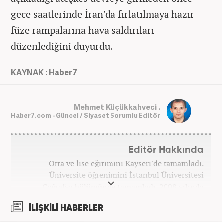
gece saatlerinde İran'da fırlatılmaya hazır
füze rampalarına hava saldırıları
düzenlediğini duyurdu.
KAYNAK : Haber7
Mehmet Küçükkahveci .
Haber7.com - Güncel / Siyaset Sorumlu Editör
Editör Hakkında
Orta ve lise eğitimini Kayseri'de tamamladı.
Üniversite öğrenimini İstanbul Üniversitesi
Coğrafya bölümünde tamamladı. 2008 yılında
Haber7.com'da gazetecilik mesleğine ilk adımını
İLİŞKİLİ HABERLER
attı. 15 yıllık profesyonel editörlük kariyerinde tüm