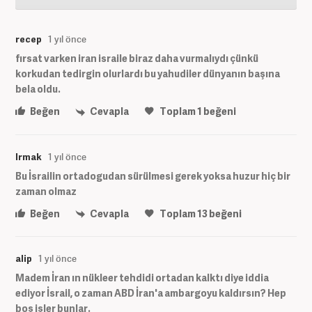
recep
1 yıl önce
fırsat varken iran israile biraz daha vurmalıydı çünkü
korkudan tedirgin olurlardı bu yahudiler dünyanın başına
bela oldu.
Beğen
Cevapla
Toplam
1
beğeni
Irmak
1 yıl önce
Bu İsrailin ortadogudan sürülmesi gerek yoksa huzur hiç bir
zaman olmaz
Beğen
Cevapla
Toplam
13
beğeni
alip
1 yıl önce
Madem İran ın nükleer tehdidi ortadan kalktı diye iddia
ediyor İsrail, o zaman ABD İran'a ambargoyu kaldırsın? Hep
boş işler bunlar.