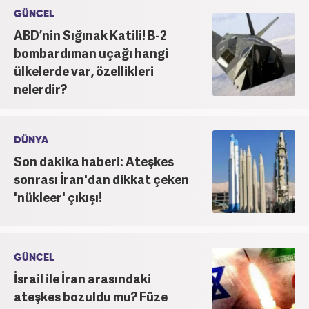
kategorilerde görev yaptı. Meslek hayatına
GÜNCEL
Haber7.com'da 'Güncel/Siyaset Sorumlu Editörü'
ABD’nin Sığınak Katili! B-2
olarak devam etmektedir.
bombardıman uçağı hangi
ülkelerde var, özellikleri
nelerdir?
DÜNYA
Son dakika haberi: Ateşkes
sonrası İran'dan dikkat çeken
'nükleer' çıkışı!
GÜNCEL
İsrail ile İran arasındaki
ateşkes bozuldu mu? Füze