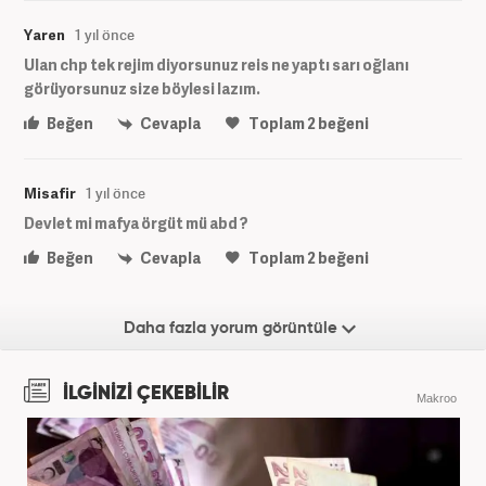
Yaren
1 yıl önce
Ulan chp tek rejim diyorsunuz reis ne yaptı sarı oğlanı
görüyorsunuz size böylesi lazım.
Beğen
Cevapla
Toplam
2
beğeni
Misafir
1 yıl önce
Devlet mi mafya örgüt mü abd ?
Beğen
Cevapla
Toplam
2
beğeni
Daha fazla yorum görüntüle
İLGİNİZİ ÇEKEBİLİR
Makroo