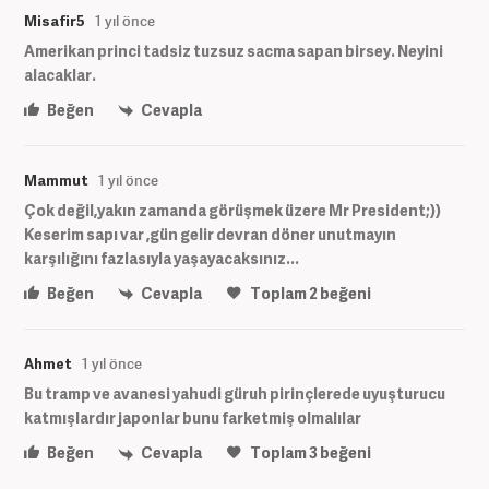
Misafir5
1 yıl önce
Amerikan princi tadsiz tuzsuz sacma sapan birsey. Neyini
alacaklar.
Beğen
Cevapla
Mammut
1 yıl önce
Çok değil,yakın zamanda görüşmek üzere Mr President;))
Keserim sapı var ,gün gelir devran döner unutmayın
karşılığını fazlasıyla yaşayacaksınız...
Beğen
Cevapla
Toplam
2
beğeni
Ahmet
1 yıl önce
Bu tramp ve avanesi yahudi güruh pirinçlerede uyuşturucu
katmışlardır japonlar bunu farketmiş olmalılar
Beğen
Cevapla
Toplam
3
beğeni