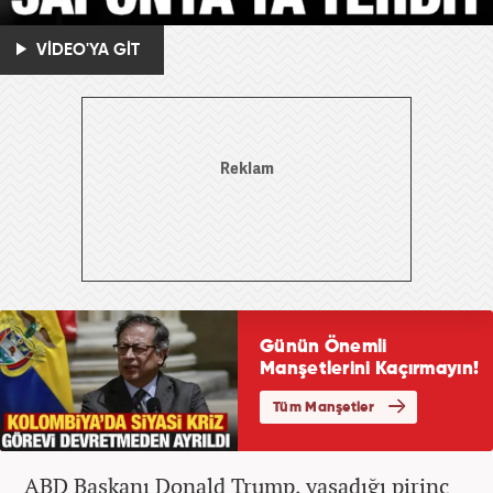
VİDEO'YA GİT
ABD Başkanı Donald Trump, yaşadığı pirinç