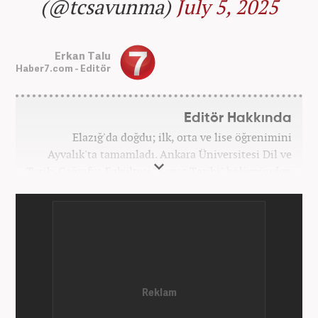
(@tcsavunma)
July 5, 2025
Erkan Talu
Haber7.com - Editör
Editör Hakkında
Elazığ'da doğdu; ilk, orta ve lise öğrenimini
Ayvalık'ta tamamladı. Ankara Üniversitesi Dil ve
Tarih-Coğrafya Fakültesi "Sanat Tarihi" bölümünden
mezun oldu. Üniversite yıllarında gazetecilik
üzerine eğitimler aldı. Haberciliğe "muhabir" olarak
Kanal 7'de başladı; daha sonra Haber 7'ye geçti.
Kariyerine, Haber7'de "editör" olarak devam ediyor.