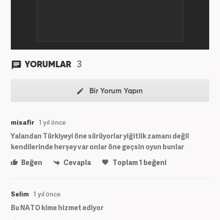
3
YORUMLAR
Bir Yorum Yapın
misafir
1 yıl önce
Yalandan Türkiyeyi öne sürüyorlar yiğitlik zamanı değil
kendilerinde herşey var onlar öne geçsin oyun bunlar
Beğen
Cevapla
Toplam
1
beğeni
Selim
1 yıl önce
Bu NATO kime hizmet ediyor