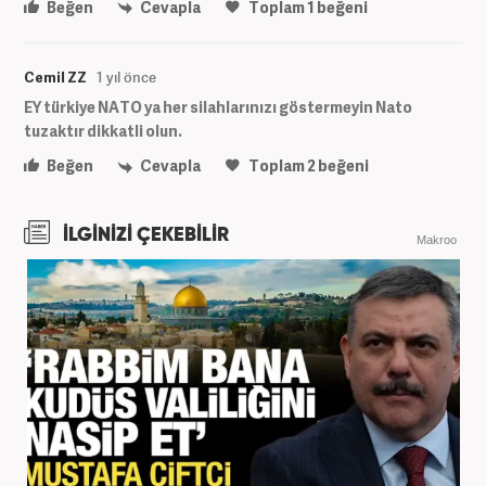
Beğen
Cevapla
Toplam
1
beğeni
Cemil ZZ
1 yıl önce
EY türkiye NATO ya her silahlarınızı göstermeyin Nato
tuzaktır dikkatli olun.
Beğen
Cevapla
Toplam
2
beğeni
İLGİNİZİ ÇEKEBİLİR
Makroo