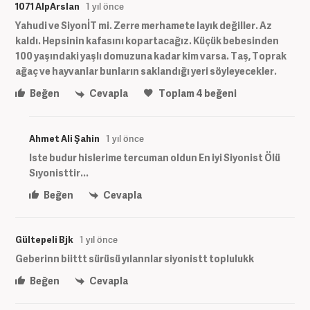
1071 AlpArslan
1 yıl önce
Yahudi ve SiyonİT mi. Zerre merhamete layık değiller. Az
kaldı. Hepsinin kafasını kopartacağız. Küçük bebesinden
100 yaşındaki yaşlı domuzuna kadar kim varsa. Taş, Toprak
ağaç ve hayvanlar bunların saklandığı yeri söyleyecekler.
Beğen
Cevapla
Toplam
4
beğeni
Ahmet Ali Şahin
1 yıl önce
Iste budur hislerime tercuman oldun En iyi Siyonist Ölü
Sıyonisttir...
Beğen
Cevapla
Gültepeli Bjk
1 yıl önce
Geberinn biittt sürüsü yılannlar siyonistt toplulukk
Beğen
Cevapla