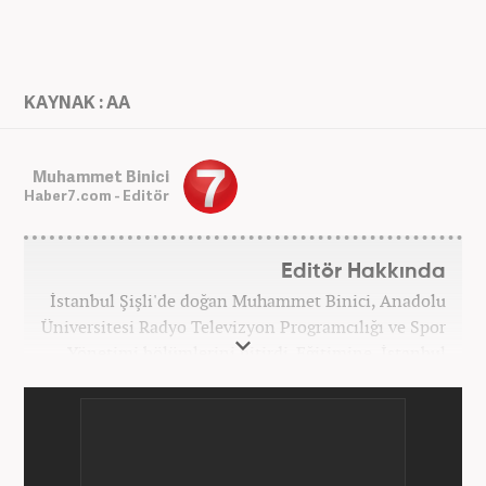
KAYNAK : AA
Muhammet Binici
Haber7.com - Editör
Editör Hakkında
İstanbul Şişli'de doğan Muhammet Binici, Anadolu
Üniversitesi Radyo Televizyon Programcılığı ve Spor
Yönetimi bölümlerini bitirdi. Eğitimine, İstanbul
Üniversitesi Halkla İlişkiler bölümünde devam
etmektedir. Gazeteciliğe 2012 yılında yerel haber
siteleri ve yerel gazetelerde başladı. Gündem,
Magazin alanlarında editör-muhabirlik yaptı. 2016
yılında Yeni Akit Gazetesi'nde bir yıl muhabirlik