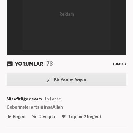
yaptıktan sonra, 2020 Eylül itibariyle Haber7'de
'Gündem Editörü' olarak görevine devam
etmektedir.
73
YORUMLAR
TÜMÜ
Bir Yorum Yapın
Misafirliğe devam
1 yıl önce
Gebermeler artsin insaAllah
Beğen
Cevapla
Toplam
2
beğeni