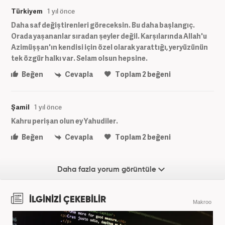
Türkiyem
1 yıl önce
Daha saf değiştirenleri göreceksin. Bu daha başlangıç.
Orada yaşananlar sıradan şeyler değil. Karşılarında Allah'u
Azimüşşan'ın kendisi için özel olarak yarattığı, yeryüzünün
tek özgür halkı var. Selam olsun hepsine.
Beğen
Cevapla
Toplam
2
beğeni
Şamil
1 yıl önce
Kahru perişan olun ey Yahudiler.
Beğen
Cevapla
Toplam
2
beğeni
Daha fazla yorum görüntüle
İLGİNİZİ ÇEKEBİLİR
Makroo