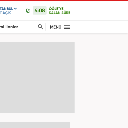
STANBUL
ÖĞLE'YE
4:08
°
AÇIK
KALAN SÜRE
mi İlanlar
MENÜ