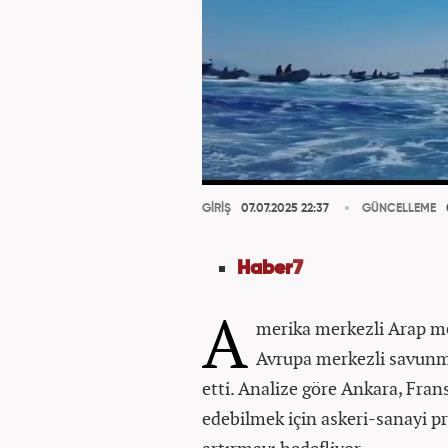
GİRİŞ
07.07.2025 22:37
GÜNCELLEME
Haber
7
A
merika merkezli Arap m
Avrupa merkezli savunma 
etti. Analize göre Ankara, Fran
edebilmek için askeri-sanayi p