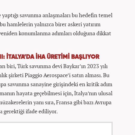
yle yaptığı savunma anlaşmaları bu hedefin temel
 bu hamlelerin yalnızca birer askeri yatırım
k yeniden konumlanma adımları olduğuna dikkat
I: İTALYA’DA İHA ÜRETİMİ BAŞLIYOR
n biri, Türk savunma devi Baykar’ın 2023 yılı
lık şirketi Piaggio Aerospace’i satın alması. Bu
upa savunma sanayine girişindeki en kritik adım
şmanın hayata geçebilmesi için, İtalya’nın ulusal
üzakerelerin yanı sıra, Fransa gibi bazı Avrupa
ı gerektiği ifade ediliyor.