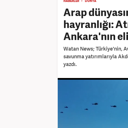
HABERLER
DÜNYA
Arap dünyasın
hayranlığı: At
Ankara'nın el
Watan News; Türkiye'nin, A
savunma yatırımlarıyla Akde
yazdı.