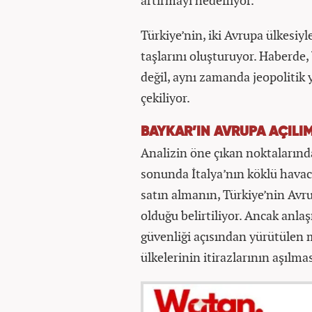
artırmayı hedefliyor.
Türkiye’nin, iki Avrupa ülkesi
taşlarını oluşturuyor. Haberde,
değil, aynı zamanda jeopoliti
çekiliyor.
BAYKAR’IN AVRUPA AÇILIM
Analizin öne çıkan noktalarında
sonunda İtalya’nın köklü havacı
satın almanın, Türkiye’nin Avr
olduğu belirtiliyor. Ancak anla
güvenliği açısından yürütülen m
ülkelerinin itirazlarının aşılmas