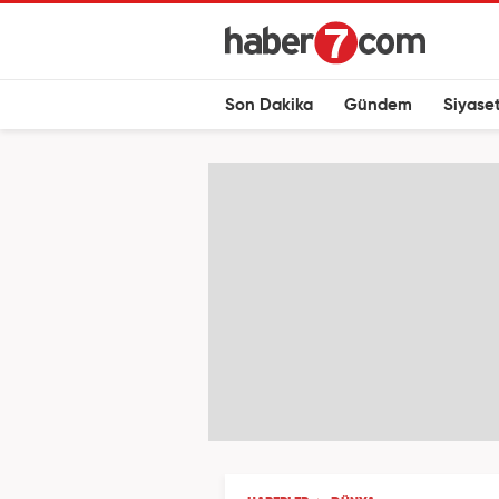
Son Dakika
Gündem
Siyase