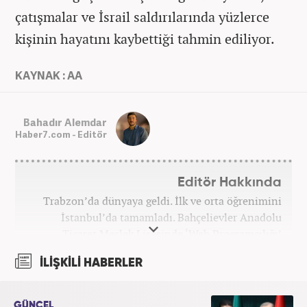
çatışmalar ve İsrail saldırılarında yüzlerce
kişinin hayatını kaybettiği tahmin ediliyor.
KAYNAK : AA
Bahadır Alemdar
Haber7.com - Editör
Editör Hakkında
Trabzon’da dünyaya geldi. İlk ve orta öğrenimini
İstanbul’da tamamladı. Bahçelievler Anadolu
Ticaret Meslek Lisesinde ‘Web Programcılığı’
bölümünden mezun oldu. Yüksek öğrenimini,
İLİŞKİLİ HABERLER
Atatürk Üniversitesinde ‘Yeni Medya ve Gazetecilik’
mezunu olarak tamamladı. Gazeteciliğe ilk adımını
2011 yılında attı. 13 yıllık profesyonel meslek
GÜNCEL