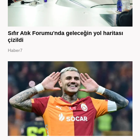
Sıfır Atık Forumu'nda geleceğin yol haritası
çizildi
Haber7