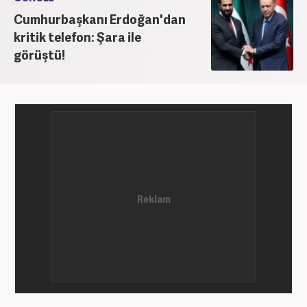
hayatında SEO içerik ve muhabirlik de dahil olmak
Cumhurbaşkanı Erdoğan'dan
üzere ağırlıklı olarak gündem, dünya, ekonomi, spor
kritik telefon: Şara ile
ve teknoloji kategorilerinde birçok haber ve
görüştü!
röportaja imza atarak galeri ve video hazırladı.
Bahadır Alemdar, meslek hayatına Haber7.com'da
aktif olarak devam etmektedir.