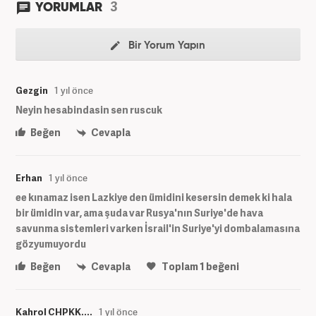
3
YORUMLAR
Bir Yorum Yapın
Gezgin
1 yıl önce
Neyin hesabindasin sen ruscuk
Beğen
Cevapla
Erhan
1 yıl önce
ee kınamaz isen Lazkiye den ümidini kesersin demek ki hala
bir ümidin var, ama şuda var Rusya'nın Suriye'de hava
savunma sistemleri varken İsrail'in Suriye'yi dombalamasına
gözyumuyordu
Beğen
Cevapla
Toplam
1
beğeni
Kahrol CHPKK....
1 yıl önce