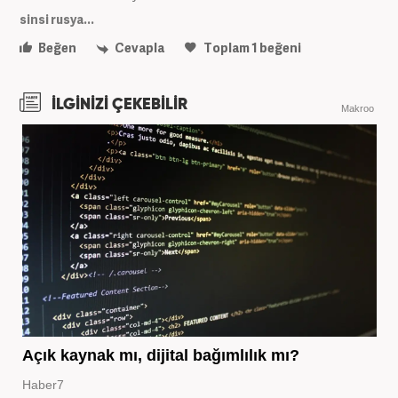
sinsi rusya...
Beğen
Cevapla
Toplam
1
beğeni
İLGİNİZİ ÇEKEBİLİR
Makroo
Açık kaynak mı, dijital bağımlılık mı?
Haber7