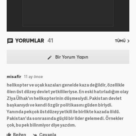
41
YORUMLAR
TÜMÜ
Bir Yorum Yapın
misafir
11 ay önce
helikopter ve uçak kazaları genelde kaza değildir, özellikle
ölen üst düzey devlet yetkilileriyse. En eski hatırladığım olay
Ziya Ülhak'ın helikopterinin düşmesiydi. Pakistan devlet
başkanıydı ve kendi özgür politikasını güden biriydi.
Yanında pekçok üstdüzey yetkili ile birlikte kazada öldü.
Pakistan'da sonrasında güçlü bir lider gelemedi. Örnekler
çok, bu pek bilinmiyor diye yazdım.
Beğen
Cevapla