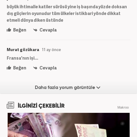
büyük ihtimalle katiler sürüsü yine iş başında yüzde doksan
dış güçlerin oyunudur tüm ülkeler istikbari yönde dikkat
etmeli dünya diken üstünde
Beğen
Cevapla
Murat gözükara
11 ay önce
Fransa'nın işi...
Beğen
Cevapla
Daha fazla yorum görüntüle
İLGİNİZİ ÇEKEBİLİR
Makroo