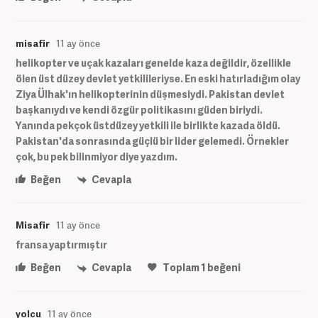
misafir
11 ay önce
helikopter ve uçak kazaları genelde kaza değildir, özellikle
ölen üst düzey devlet yetkilileriyse. En eski hatırladığım olay
Ziya Ülhak'ın helikopterinin düşmesiydi. Pakistan devlet
başkanıydı ve kendi özgür politikasını güden biriydi.
Yanında pekçok üstdüzey yetkili ile birlikte kazada öldü.
Pakistan'da sonrasında güçlü bir lider gelemedi. Örnekler
çok, bu pek bilinmiyor diye yazdım.
Beğen
Cevapla
Misafir
11 ay önce
fransa yaptırmıştır
Beğen
Cevapla
Toplam
1
beğeni
yolcu
11 ay önce