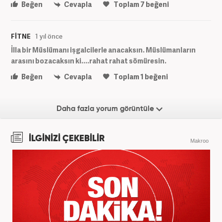
Beğen
Cevapla
Toplam
7
beğeni
FİTNE
1 yıl önce
İlla bir Müslümanı işgalcilerle anacaksın. Müslümanların
arasını bozacaksın ki....rahat rahat sömüresin.
Beğen
Cevapla
Toplam
1
beğeni
Daha fazla yorum görüntüle
İLGİNİZİ ÇEKEBİLİR
Makroo