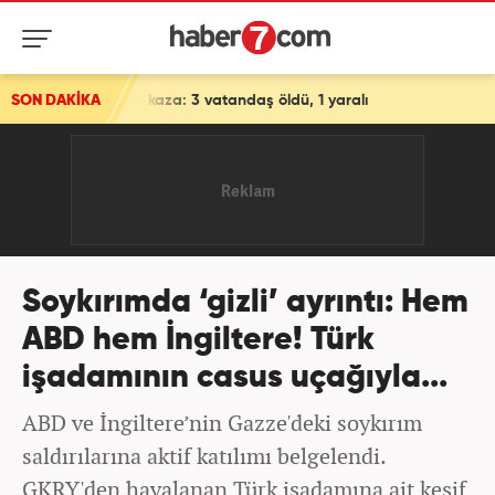
 vatandaş öldü, 1 yaralı
SON DAKİKA
Soykırımda ‘gizli’ ayrıntı: Hem
ABD hem İngiltere! Türk
işadamının casus uçağıyla...
ABD ve İngiltere’nin Gazze'deki soykırım
saldırılarına aktif katılımı belgelendi.
GKRY'den havalanan Türk işadamına ait keşif