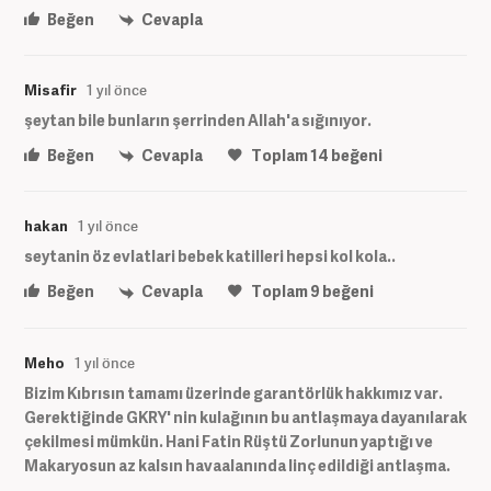
Beğen
Cevapla
Misafir
1 yıl önce
şeytan bile bunların şerrinden Allah'a sığınıyor.
Beğen
Cevapla
Toplam
14
beğeni
hakan
1 yıl önce
seytanin öz evlatlari bebek katilleri hepsi kol kola..
Beğen
Cevapla
Toplam
9
beğeni
Meho
1 yıl önce
Bizim Kıbrısın tamamı üzerinde garantörlük hakkımız var.
Gerektiğinde GKRY' nin kulağının bu antlaşmaya dayanılarak
çekilmesi mümkün. Hani Fatin Rüştü Zorlunun yaptığı ve
Makaryosun az kalsın havaalanında linç edildiği antlaşma.