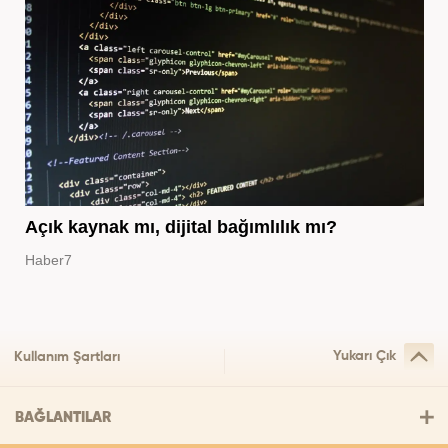
Açık kaynak mı, dijital bağımlılık mı?
Haber7
Yukarı Çık
Kullanım Şartları
BAĞLANTILAR