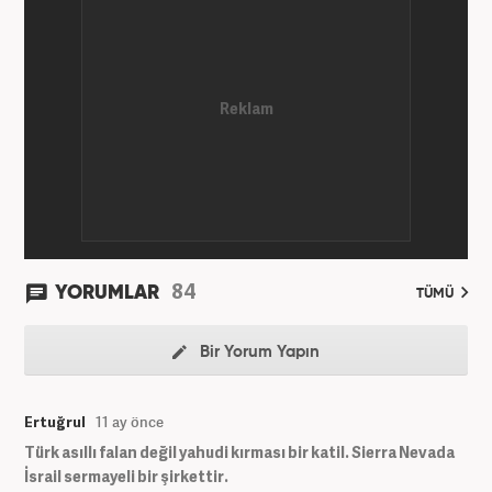
84
YORUMLAR
TÜMÜ
Bir Yorum Yapın
Ertuğrul
11 ay önce
Türk asıllı falan değil yahudi kırması bir katil. Sierra Nevada
İsrail sermayeli bir şirkettir.