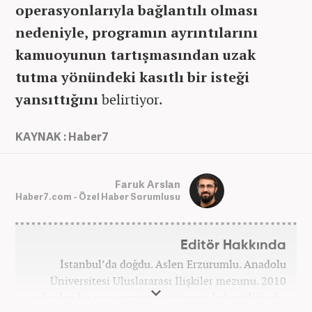
operasyonlarıyla bağlantılı olması
nedeniyle, programın ayrıntılarını
kamuoyunun tartışmasından uzak
tutma yönündeki kasıtlı bir isteği
yansıttığını
belirtiyor.
KAYNAK : Haber7
Faruk Arslan
Haber7.com - Özel Haber Sorumlusu
Editör Hakkında
İstanbul’da doğdu. Aslen Erzurumlu. Anadolu
Üniversitesi Uluslararası İlişkiler mezunu. 2010
yılından bu yana gazete ve internet haberciliğinde.