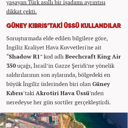
yaşayan Türk asıllı bir işadamı ayrıntısı
dikkat çekti.
GÜNEY KIBRIS’TAKİ ÜSSÜ KULLANDILAR
Soruşturmada elde edilen bilgilere göre,
İngiliz Kraliyet Hava Kuvvetleri'ne ait
“
Shadow R1
” kod adlı
Beechcraft King Air
350
uçağı, İsrail’in Gazze Şeridi’ne yönelik
saldırılarının son aylarında, bölgedeki en
büyük İngiliz üslerinden biri olan
Güney
Kıbrıs
’taki
Akrotiri Hava Üssü
’nden
neredeyse her gün sortiler gerçekleştirdi.