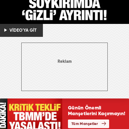
VİDEO'YA GİT