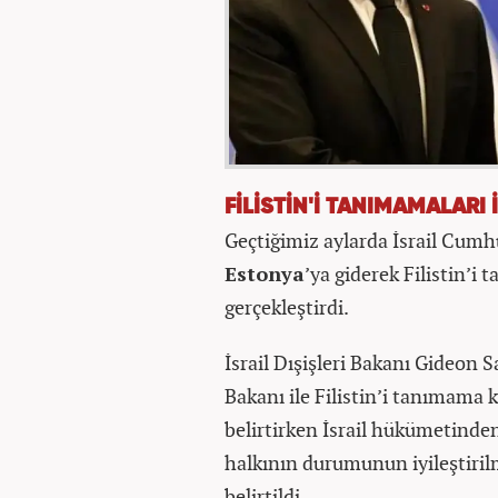
FİLİSTİN'İ TANIMAMALARI
Geçtiğimiz aylarda İsrail Cum
Estonya
’ya giderek Filistin’
gerçekleştirdi.
İsrail Dışişleri Bakanı Gideon S
Bakanı ile Filistin’i tanımama 
belirtirken İsrail hükümetinden
halkının durumunun iyileştirilme
belirtildi.