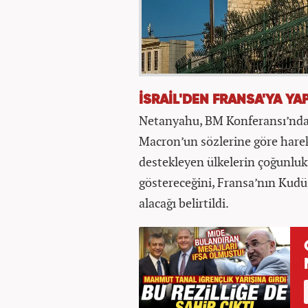
İSRAİL'DEN FRANSA'YA YA
Netanyahu, BM Konferansı’nda
Macron’un sözlerine göre harek
destekleyen ülkelerin çoğunluk
göstereceğini, Fransa’nın Kudü
alacağı belirtildi.