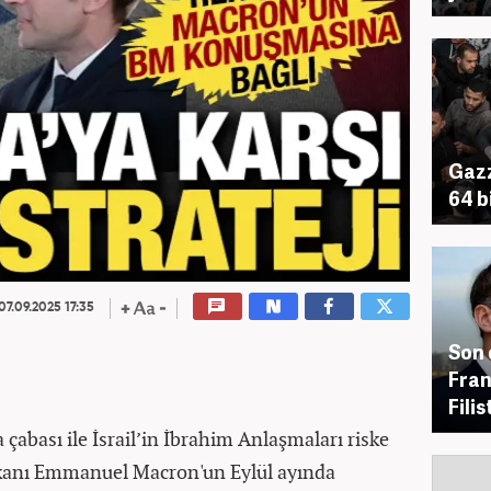
Gazz
64 b
07.09.2025 17:35
Son 
Fran
Fili
a çabası ile İsrail’in İbrahim Anlaşmaları riske
kanı Emmanuel Macron'un Eylül ayında