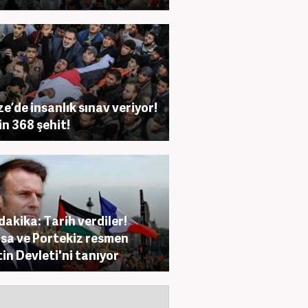
e’de insanlık sınav veriyor!
in 368 şehit!
dakika: Tarih verdiler!
sa ve Portekiz resmen
stin Devleti'ni tanıyor