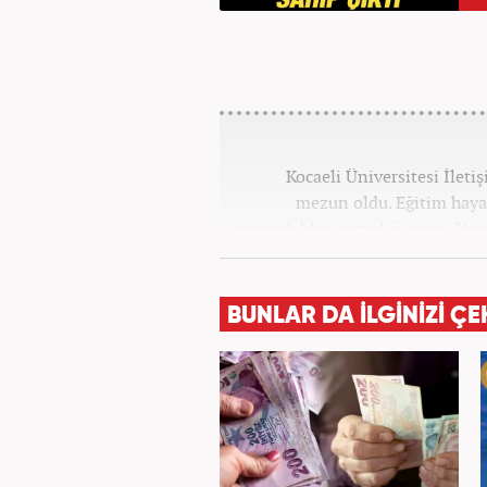
Kocaeli Üniversitesi İlet
mezun oldu. Eğitim hayat
yaparak blog yazarlığı yaptı. Ye
sunuculuk yaptı. Kariyer
BUNLAR DA İLGİNİZİ ÇE