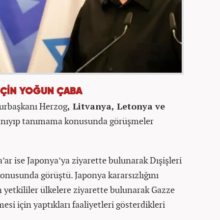
 İÇİN YOĞUN ÇABA
hurbaşkanı Herzog
, Litvanya, Letonya ve
i tanıyıp tanımama konusunda görüşmeler
a’ar ise Japonya’ya ziyarette bulunarak Dışişleri
konusunda görüştü. Japonya kararsızlığını
 yetkililer ülkelere ziyarette bulunarak Gazze
si için yaptıkları faaliyetleri gösterdikleri