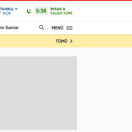
STANBUL
İMSAK'A
5:38
1°
AÇIK
KALAN SÜRE
mi İlanlar
MENÜ
TÜMÜ