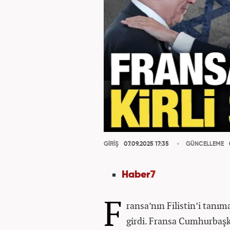
GİRİŞ
07.09.2025 17:35
GÜNCELLEME
Haber
7
F
ransa’nın Filistin’i tanım
girdi. Fransa Cumhurbaş