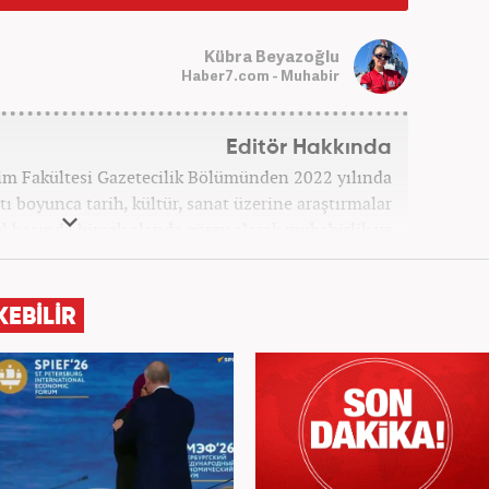
Kübra Beyazoğlu
Haber7.com - Muhabir
Editör Hakkında
işim Fakültesi Gazetecilik Bölümünden 2022 yılında
ı boyunca tarih, kültür, sanat üzerine araştırmalar
rel basında birçok alanda görev alarak muhabirlik ve
 hayatına Kanal 7 Medya Grubu bünyesinde yer alan
Haber7.com sitesinde devam etmektedir.
KEBİLİR