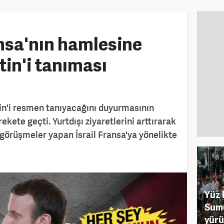
ansa'nın hamlesine
stin'i tanıması
in'i resmen tanıyacağını duyurmasının
ekete geçti. Yurtdışı ziyaretlerini arttırarak
 görüşmeler yapan İsrail Fransa'ya yönelikte
Yüz 
Sumu
yürü