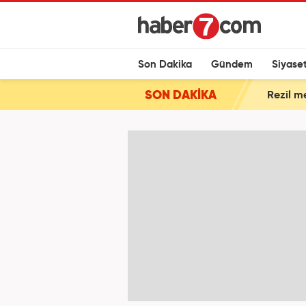
Son Dakika
Gündem
Siyase
SON DAKİKA
Rezil m