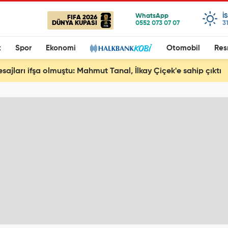
I
FIFA 2026
DÜNYA KUPASI
3
t
Spor
Ekonomi
Otomobil
Res
esajları ifşa olmuştu: Mahmut Tanal, İlkay Çiçek'e sahip çıktı