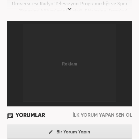
Üniversitesi Radyo Televizyon Programcılığı ve Spor
Yönetimi bölümlerini bitirdi. Eğitimine, İstanbul
Üniversitesi Halkla İlişkiler bölümünde devam
etmektedir. Gazeteciliğe 2012 yılında yerel haber
siteleri ve yerel gazetelerde başladı. Gündem,
Magazin alanlarında editör-muhabirlik yaptı. 2016
yılında Yeni Akit Gazetesi'nde bir yıl muhabirlik
yaptıktan sonra, 2020 Eylül itibariyle Haber7'de
'Gündem Editörü' olarak görevine devam
etmektedir.
YORUMLAR
İLK YORUM YAPAN SEN OL
Bir Yorum Yapın