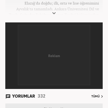
Elazığ'da doğdu; ilk, orta ve lise öğrenimini
Ayvalık'ta tamamladı. Ankara Üniversitesi Dil ve
Tarih-Coğrafya Fakültesi "Sanat Tarihi" bölümünden
mezun oldu. Üniversite yıllarında gazetecilik
üzerine eğitimler aldı. Haberciliğe "muhabir" olarak
Kanal 7'de başladı; daha sonra Haber 7'ye geçti.
Kariyerine, Haber7'de "editör" olarak devam ediyor.
332
YORUMLAR
TÜMÜ