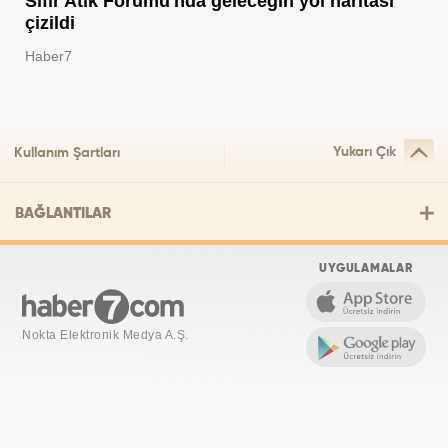
Sıfır Atık Forumu'nda geleceğin yol haritası
çizildi
Haber7
Yukarı Çık
Kullanım Şartları
BAĞLANTILAR
UYGULAMALAR
Nokta Elektronik Medya A.Ş.