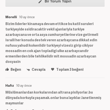
Bir Yorum Yapın
Morelli
10 ay önce
Bizim liderler kinamaya devam ettikce bu katil suruleri
turkiyeyide ssldiracaktir vekil ajanlariyla turkiye
azarbaycana ve orta asya cumhuryetlerine vize getirmeli
israili her konuda destek veren azarbaycana dikkat edin
nufusu yahudi kokenlidir turkiyeyi vizesiz girip cikiyor
mossadin en cok ajan topladigi ulke azarbaycandir
ermenilerden bile tehlikelidir mit mossadin azarbaycan
dosyasin
Beğen
Cevapla
Toplam
3
beğeni
Hafız
10 ay önce
Müslümanlardan korkularından altrana pisliyorlar.bu
dünyada korkuyla yaşamak.onlar buna layıklar.lanetlenmiş
maymunlar