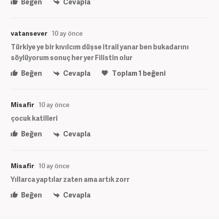
Beğen
Cevapla
vatansever
10 ay önce
Türkiye ye bir kıvılcım düşse itrail yanar ben bukadarını
söylüyorum sonuç her yer Filistin olur
Beğen
Cevapla
Toplam
1
beğeni
Misafir
10 ay önce
çocuk katilleri
Beğen
Cevapla
Misafir
10 ay önce
Yıllarca yaptılar zaten ama artık zorr
Beğen
Cevapla