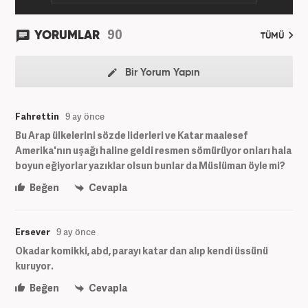
90
YORUMLAR
TÜMÜ
Bir Yorum Yapın
Fahrettin
9 ay önce
Bu Arap ülkelerini sözde liderleri ve Katar maalesef
Amerika'nın uşağı haline geldi resmen sömürüyor onları hala
boyun eğiyorlar yazıklar olsun bunlar da Müslüman öyle mi?
Beğen
Cevapla
Ersever
9 ay önce
Okadar komikki, abd, parayı katar dan alıp kendi üssünü
kuruyor.
Beğen
Cevapla