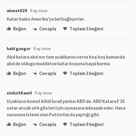
ahmet029
9 ay önce
Katar halen Amerika'ya bel bağlıyorlar.
Beğen
Cevapla
Toplam
3
beğeni
halıl gungor
9 ay önce
Abd katara abd nın tum ucakkarını verse boş boş kumanda
abd de oldugu muddetce katar boşuna hayal kurma
Beğen
Cevapla
Toplam
3
beğeni
sinüzitKamil
9 ay önce
Uçakların komut kilidi İsrail yanlısı ABD de. ABD Katara F 35
satar ancak sirk gösteri için uçmasına müsaade eder. Hava
savunma istemi olan Patriotlarda yaptığı gibi.
Beğen
Cevapla
Toplam
9
beğeni