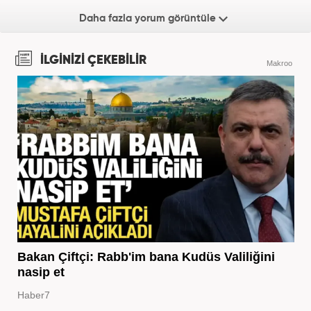
Daha fazla yorum görüntüle
İLGİNİZİ ÇEKEBİLİR
Makroo
Bakan Çiftçi: Rabb'im bana Kudüs Valiliğini
nasip et
Haber7