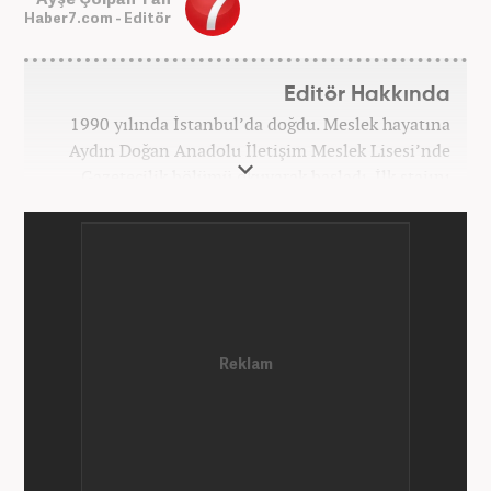
Haber7.com - Editör
Editör Hakkında
1990 yılında İstanbul’da doğdu. Meslek hayatına
Aydın Doğan Anadolu İletişim Meslek Lisesi’nde
Gazetecilik bölümü okuyarak başladı. İlk stajını
Hürriyet Gazetesi’nde yaptı. Üniversiteyi ise
İstanbul Üniversitesi Radyo Televizyon Yayımcılığı
bölümünde tamamladı. 2009 yılında Milliyet
Gazetesi’nde internet haberciliğine başladı. 15
senelik kariyerinde çok sayıda gazete, haber portalı
ve televizyon bulunmaktadır. Meslek hayatına
Haber7.com’da “Gündem Editörü” olarak devam
etmektedir. Evli ve 2 çocuk annesidir.