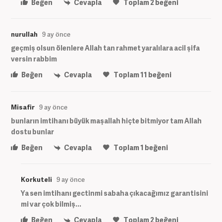
Beğen
Cevapla
Toplam
2
beğeni
nurullah
9 ay önce
geçmiş olsun ölenlere Allah tan rahmet yaralılara acil şifa
versin rabbim
Beğen
Cevapla
Toplam
11
beğeni
Misafir
9 ay önce
bunların imtihanı büyük maşallah hiçte bitmiyor tam Allah
dostu bunlar
Beğen
Cevapla
Toplam
1
beğeni
Korkuteli
9 ay önce
Ya sen imtihanı gectinmi sabaha çıkacağımız garantisini
mi var çok bilmiş...
Beğen
Cevapla
Toplam
2
beğeni