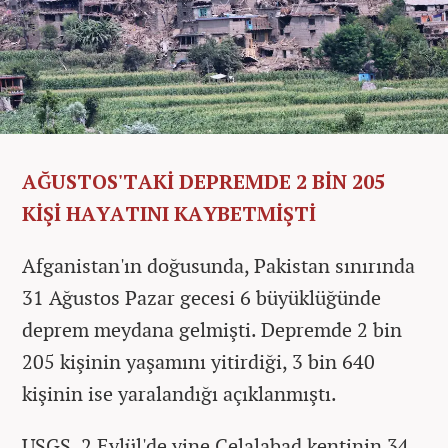
AĞUSTOS'TAKİ DEPREMDE 2 BİN 205
KİŞİ HAYATINI KAYBETMİŞTİ
Afganistan'ın doğusunda, Pakistan sınırında
31 Ağustos Pazar gecesi 6 büyüklüğünde
deprem meydana gelmişti. Depremde 2 bin
205 kişinin yaşamını yitirdiği, 3 bin 640
kişinin ise yaralandığı açıklanmıştı.
USGS, 2 Eylül'de yine Celalabad kentinin 34