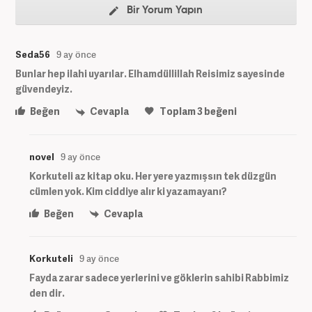
Bir Yorum Yapın
Seda56
9 ay önce
Bunlar hep ilahi uyarılar. Elhamdüllillah Reisimiz sayesinde
güvendeyiz.
Beğen
Cevapla
Toplam
3
beğeni
novel
9 ay önce
Korkuteli az kitap oku. Her yere yazmışsın tek düzgün
cümlen yok. Kim ciddiye alır ki yazamayanı?
Beğen
Cevapla
Korkuteli
9 ay önce
Fayda zarar sadece yerlerini ve göklerin sahibi Rabbimiz
den dir.