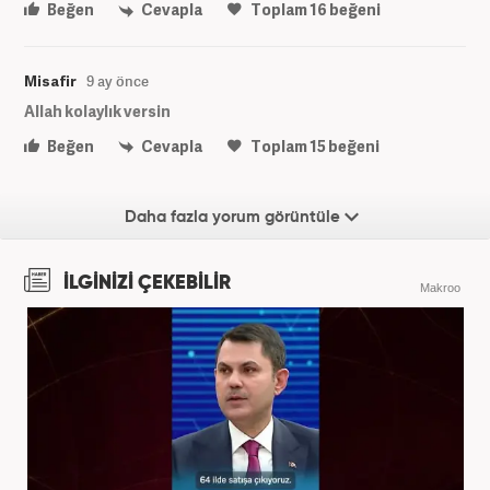
Beğen
Cevapla
Toplam
16
beğeni
Misafir
9 ay önce
Allah kolaylık versin
Beğen
Cevapla
Toplam
15
beğeni
Daha fazla yorum görüntüle
İLGİNİZİ ÇEKEBİLİR
Makroo