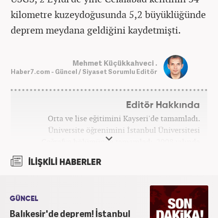
kilometre kuzeydoğusunda 5,2 büyüklüğünde
deprem meydana geldiğini kaydetmişti.
Mehmet Küçükkahveci .
Haber7.com - Güncel / Siyaset Sorumlu Editör
Editör Hakkında
Orta ve lise eğitimini Kayseri'de tamamladı.
Üniversite öğrenimini İstanbul Üniversitesi
Coğrafya bölümünde tamamladı. 2008 yılında
Haber7.com'da gazetecilik mesleğine ilk adımını
İLİŞKİLİ HABERLER
attı. 15 yıllık profesyonel editörlük kariyerinde tüm
kategorilerde görev yaptı. Meslek hayatına
Haber7.com'da 'Güncel/Siyaset Sorumlu Editörü'
olarak devam etmektedir.
GÜNCEL
Balıkesir'de deprem! İstanbul