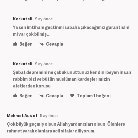
Korkuteli
9 ay önce
Ya sen imtihanı gectinmi sabaha çıkacağımız garantisini
mi var çok bilmiş...
Beğen
Cevapla
Korkuteli
9 ay önce
Şubat depremini ne çabuk unuttunuz kendini beyen insan
rabbim bizi ve bütün müslüman kardeşlerimizin
afetlerden korusu
Beğen
Cevapla
Toplam
1
beğeni
Mehmet Aus of
9 ay önce
Çok büyük geçmiş olsun Allah yardımcıları olsun. Ölenlere
rahmet yaralı olanlara acil şifalar diliyorum.