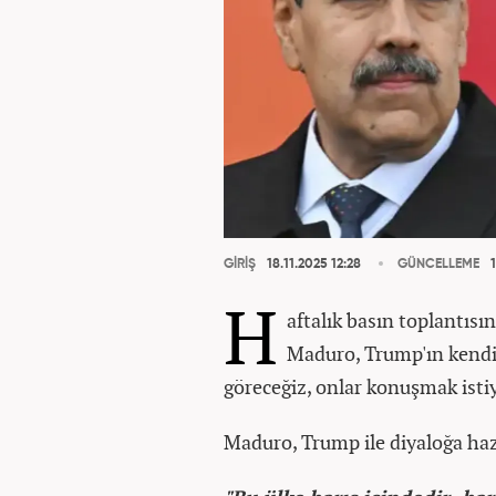
GİRİŞ
18.11.2025 12:28
GÜNCELLEME
1
H
aftalık basın toplantısı
Maduro, Trump'ın kendisi
göreceğiz, onlar konuşmak istiy
Maduro, Trump ile diyaloğa hazı