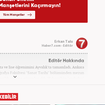
Erkan Talu
Haber7.com - Editör
Editör Hakkında
rta ve lise öğrenimini Ayvalık'ta tamamladı. Ankara
oğrafya Fakültesi "Sanat Tarihi" bölümünden mezun
ecilik üzerine eğitimler aldı. Haberciliğe "muhabir"
 daha sonra Haber 7'ye geçti. Kariyerine, Haber7'de
"editör" olarak devam ediyor.
KEBİLİR