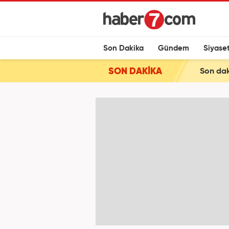
Son Dakika
Gündem
Siyase
SON DAKİKA
Son dak