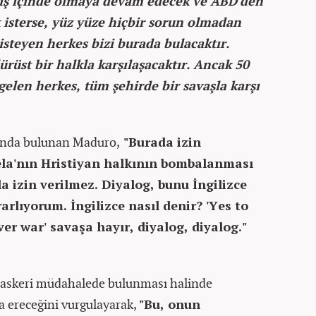
arış içinde olmaya devam edecek ve ABD'den
isterse, yüz yüze hiçbir sorun olmadan
steyen herkes bizi burada bulacaktır.
rüst bir halkla karşılaşacaktır. Ancak 50
 gelen herkes, tüm şehirde bir savaşla karşı
ısında bulunan Maduro,
"Burada izin
la'nın Hristiyan halkının bombalanması
a izin verilmez. Diyalog, bunu İngilizce
rlıyorum. İngilizce nasıl denir? 'Yes to
er war' savaşa hayır, diyalog, diyalog."
 askeri müdahalede bulunması halinde
a ereceğini vurgulayarak,
"Bu, onun