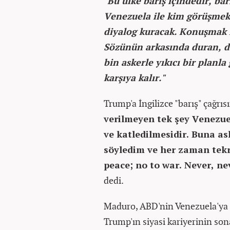
"Bu ülke barış içindedir, b
Venezuela ile kim görüşmek 
diyalog kuracak. Konuşmak i
Sözünün arkasında duran, dü
bin askerle yıkıcı bir planla
karşıya kalır."
Trump'a İngilizce "barış" çağr
verilmeyen tek şey Venezue
ve katledilmesidir. Buna asl
söyledim ve her zaman tekra
peace; no to war. Never, nev
dedi.
Maduro, ABD'nin Venezuela'ya
Trump'ın siyasi kariyerinin son