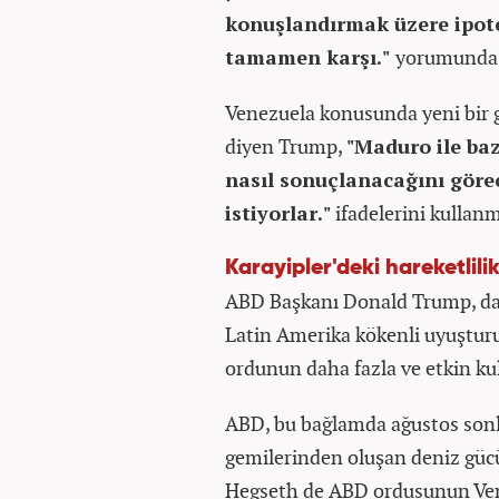
konuşlandırmak üzere ipote
tamamen karşı."
yorumunda 
Venezuela konusunda yeni bir g
diyen Trump,
"Maduro ile baz
nasıl sonuçlanacağını gör
istiyorlar."
ifadelerini kullanm
Karayipler'deki hareketlili
ABD Başkanı Donald Trump, da
Latin Amerika kökenli uyuşturu
ordunun daha fazla ve etkin kul
ABD, bu bağlamda ağustos sonla
gemilerinden oluşan deniz gü
Hegseth de ABD ordusunun Vene