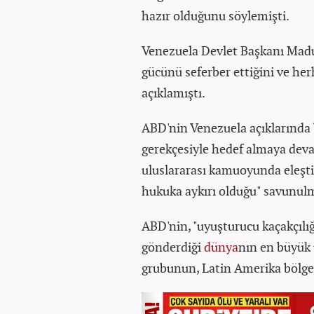
hazır olduğunu söylemişti.
Venezuela Devlet Başkanı Madur
gücünü seferber ettiğini ve he
açıklamıştı.
ABD'nin Venezuela açıklarında b
gerekçesiyle hedef almaya de
uluslararası kamuoyunda eleştir
hukuka aykırı olduğu" savunul
ABD'nin, "uyuşturucu kaçakçılı
gönderdiği
dünya
nın en büyük 
grubunun, Latin Amerika bölgesi