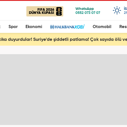
I
FIFA 2026
DÜNYA KUPASI
2
t
Spor
Ekonomi
Otomobil
Res
ika duyurdular! Suriye'de şiddetli patlama! Çok sayıda ölü ve