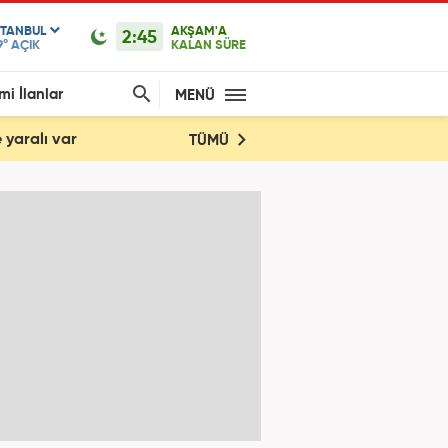
STANBUL
AKŞAM'A
2:45
9°
AÇIK
KALAN SÜRE
mi İlanlar
MENÜ
 yaralı var
TÜMÜ