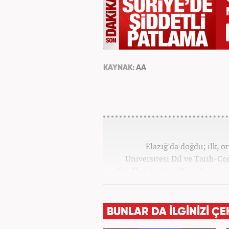
KAYNAK:
AA
Elazığ'da doğdu; ilk, o
Üniversitesi Dil ve Tarih-C
oldu. Üniversite yıllarında gazet
olarak Kanal 7'de başladı;
BUNLAR DA İLGİNİZİ ÇE