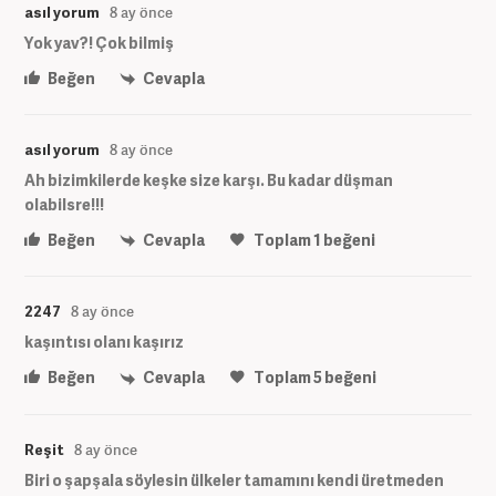
asıl yorum
8 ay önce
Yok yav?! Çok bilmiş
Beğen
Cevapla
asıl yorum
8 ay önce
Ah bizimkilerde keşke size karşı. Bu kadar düşman
olabilsre!!!
Beğen
Cevapla
Toplam
1
beğeni
2247
8 ay önce
kaşıntısı olanı kaşırız
Beğen
Cevapla
Toplam
5
beğeni
Reşit
8 ay önce
Biri o şapşala söylesin ülkeler tamamını kendi üretmeden