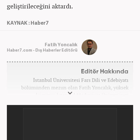
geliştirileceğini aktardı.
KAYNAK : Haber7
Fatih Yoncalık
Haber7.com - Dış Haberler Editörü
Editör Hakkında
İstanbul Üniversitesi Fars Dili ve Edebiyatı
bölümünden mezun olan Fatih Yoncalık, yüksek
lisansını İstanbul Medeniyet Üniversitesi
Uluslararası İlişkiler bölümünde yaptı. Trakya
Üniversitesi Uluslararası İlişkiler bölümünde
doktora programına devam eden Fatih Yoncalık,
öğrenim hayatı boyunca muhtelif gazete ve
dergilerde bilhassa dünya gündemi ve Orta Doğu