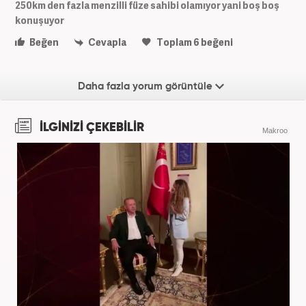
250km den fazla menzilli füze sahibi olamıyor yani boş boş
konuşuyor
Beğen
Cevapla
Toplam
6
beğeni
Daha fazla yorum görüntüle
İLGİNİZİ ÇEKEBİLİR
Makroo