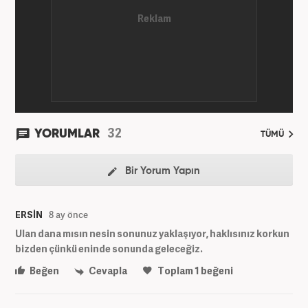
üzerine çeşitli yayınlar yaptı. Meslek hayatına
AKŞAM Gazetesi’nde başlayan Yoncalık, Eylül
2024’ten bu yana Haber7.com’da “Dış Haberler
Editörü” olarak görev yapmaktadır.
32
YORUMLAR
TÜMÜ
Bir Yorum Yapın
ERSİN
8 ay önce
Ulan dana mısın nesin sonunuz yaklaşıyor, haklısınız korkun
bizden çünkü eninde sonunda geleceğiz.
Beğen
Cevapla
Toplam
1
beğeni