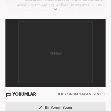
Ayvalık'ta tamamladı. Ankara Üniversitesi Dil ve
Tarih-Coğrafya Fakültesi "Sanat Tarihi" bölümünden
mezun oldu. Üniversite yıllarında gazetecilik
üzerine eğitimler aldı. Haberciliğe "muhabir" olarak
Kanal 7'de başladı; daha sonra Haber 7'ye geçti.
Kariyerine, Haber7'de "editör" olarak devam ediyor.
YORUMLAR
İLK YORUM YAPAN SEN OL
Bir Yorum Yapın