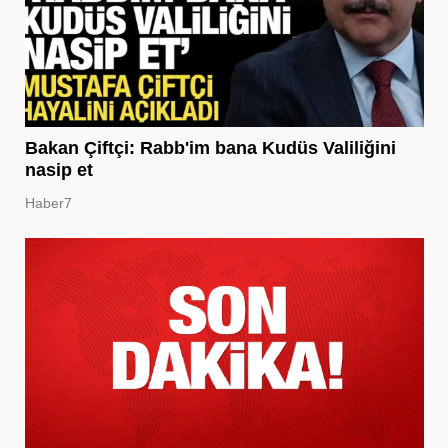
Bakan Çiftçi: Rabb'im bana Kudüs Valiliğini
nasip et
Haber7