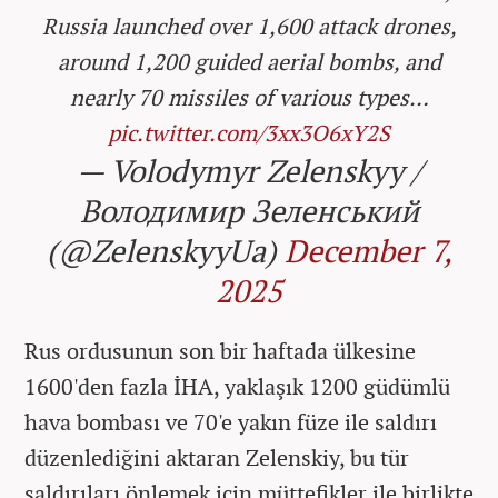
Russia launched over 1,600 attack drones,
around 1,200 guided aerial bombs, and
nearly 70 missiles of various types…
pic.twitter.com/3xx3O6xY2S
— Volodymyr Zelenskyy /
Володимир Зеленський
(@ZelenskyyUa)
December 7,
2025
Rus ordusunun son bir haftada ülkesine
1600'den fazla İHA, yaklaşık 1200 güdümlü
hava bombası ve 70'e yakın füze ile saldırı
düzenlediğini aktaran Zelenskiy, bu tür
saldırıları önlemek için müttefikler ile birlikte