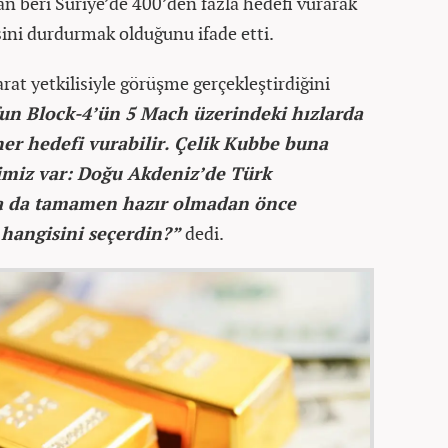
dan beri Suriye’de 400’den fazla hedefi vurarak
ini durdurmak olduğunu ifade etti.
barat yetkilisiyle görüşme gerçekleştirdiğini
un Block-4’ün 5 Mach üzerindeki hızlarda
 her hedefi vurabilir. Çelik Kubbe buna
mimiz var: Doğu Akdeniz’de Türk
ya da tamamen hazır olmadan önce
 hangisini seçerdin?”
dedi.