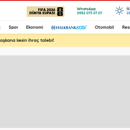
I
FIFA 2026
DÜNYA KUPASI
28
t
Spor
Ekonomi
Otomobil
Res
başkana kesin ihraç talebi!