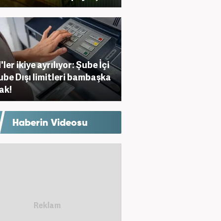
ler ikiye ayrılıyor: Şube İçi
ube Dışı limitleri bambaşka
ak!
Haberin Videosu