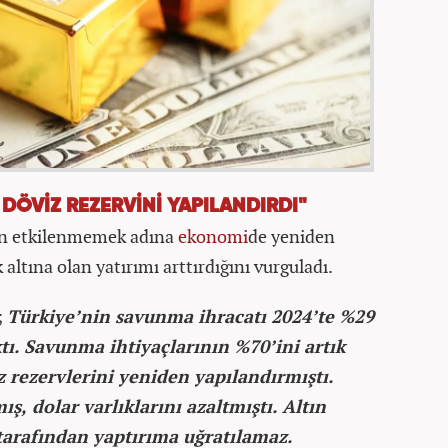
 DÖVİZ REZERVİNİ YAPILANDIRDI"
den etkilenmemek adına
ekonomi
de yeniden
 altına olan yatırımı arttırdığını vurguladı.
;
Türkiye’nin savunma ihracatı 2024’te %29
ktı. Savunma ihtiyaçlarının %70’ini artık
iz rezervlerini yeniden yapılandırmıştı.
ış, dolar varlıklarını azaltmıştı. Altın
arafından yaptırıma uğratılamaz.