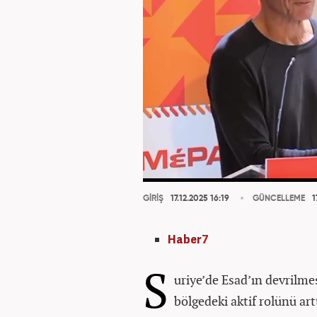
GİRİŞ
17.12.2025 16:19
GÜNCELLEME
1
Haber
7
S
uriye’de Esad’ın devrilmes
bölgedeki aktif rolünü artt