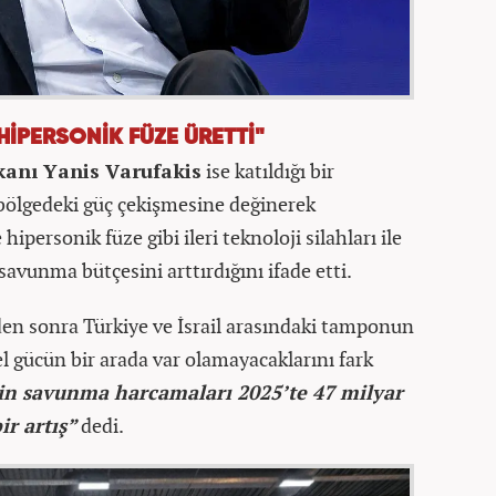
HİPERSONİK FÜZE ÜRETTİ"
kanı Yanis Varufakis
ise katıldığı bir
 bölgedeki güç çekişmesine değinerek
ipersonik füze gibi ileri teknoloji silahları ile
 savunma bütçesini arttırdığını ifade etti.
den sonra Türkiye ve İsrail arasındaki tamponun
sel gücün bir arada var olamayacaklarını fark
in savunma harcamaları 2025’te 47 milyar
ir artış”
dedi.