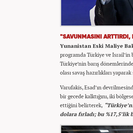
"SAVUNMASINI ARTTIRDI, 
Yunanistan Eski Maliye Ba
programda Türkiye ve İsrail’in
Türkiye’nin barış dönemlerinde h
olası savaş hazırlıkları yaparak
Varufakis, Esad’ın devrilmesin
bir gecede kalktığını, iki bölge
ettiğini belirterek,
“Türkiye’n
dolara fırladı; bu %17,5’lik b