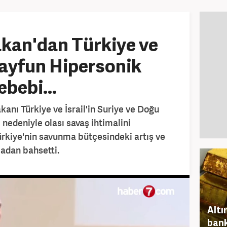
kan'dan Türkiye ve
: Tayfun Hipersonik
bebi...
anı Türkiye ve İsrail'in Suriye ve Doğu
nedeniyle olası savaş ihtimalini
ürkiye'nin savunma bütçesindeki artış ve
adan bahsetti.
Altın
bank