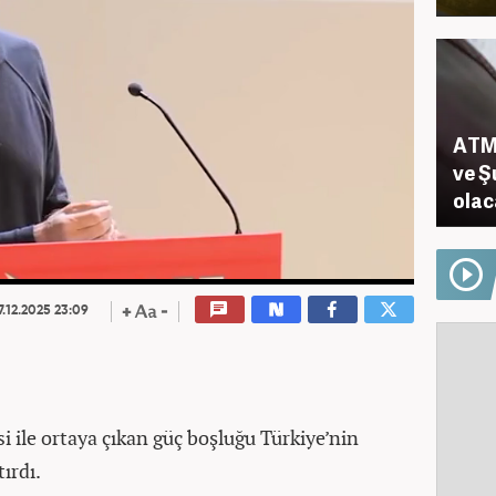
ATM'
ve Ş
olac
7.12.2025 23:09
i ile ortaya çıkan güç boşluğu Türkiye’nin
ırdı.