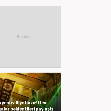
 yeni ralliye hazır! Dev
alar beklentileri paylaştı