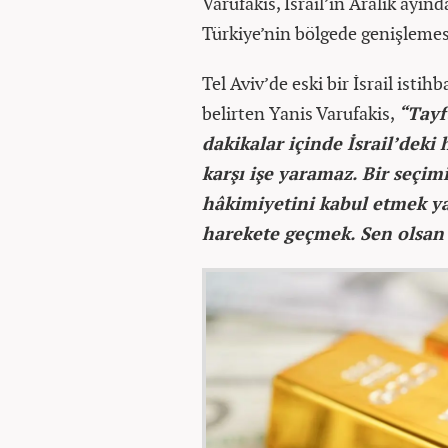
Varufakis, İsrail’in Aralık ayın
Türkiye’nin bölgede genişlemes
Tel Aviv’de eski bir İsrail istih
belirten Yanis Varufakis,
“Tayf
dakikalar içinde İsrail’deki
karşı işe yaramaz. Bir seçi
hâkimiyetini kabul etmek 
harekete geçmek. Sen olsan