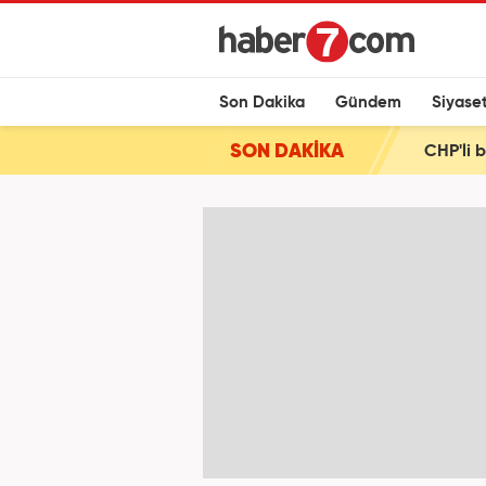
Son Dakika
Gündem
Siyase
SON DAKİKA
CHP'li 