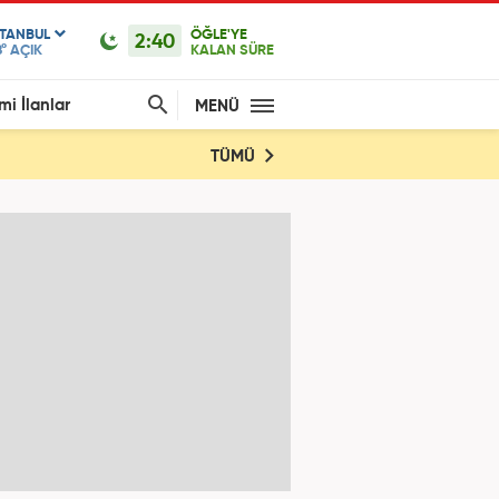
STANBUL
ÖĞLE'YE
2:40
°
AÇIK
KALAN SÜRE
mi İlanlar
MENÜ
TÜMÜ