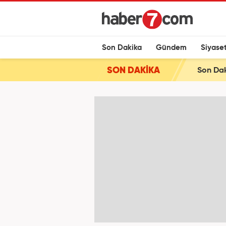
Son Dakika
Gündem
Siyase
SON DAKİKA
Son Dak