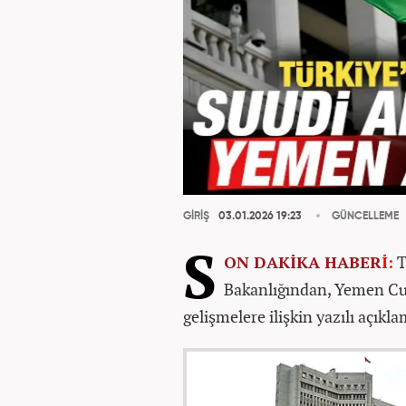
GİRİŞ
03.01.2026 19:23
GÜNCELLEME
S
ON DAKİKA
HABER
İ:
T
Bakanlığından, Yemen Cu
gelişmelere ilişkin yazılı açıkla