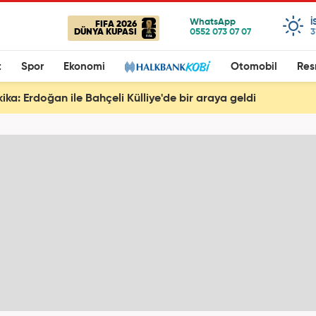
I
FIFA 2026
DÜNYA KUPASI
3
t
Spor
Ekonomi
Otomobil
Res
ika: Erdoğan ile Bahçeli Külliye'de bir araya geldi