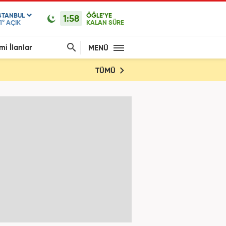
STANBUL
ÖĞLE'YE
1:58
1°
AÇIK
KALAN SÜRE
mi İlanlar
MENÜ
TÜMÜ