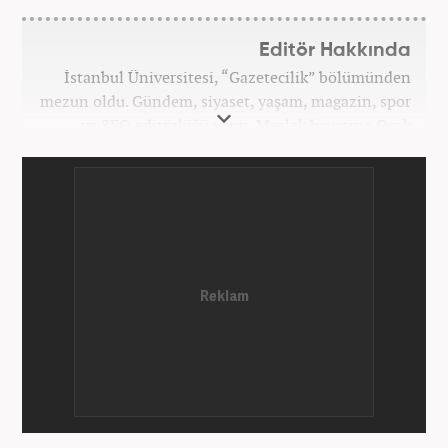
Editör Hakkında
İstanbul Üniversitesi, “Gazetecilik” bölümünden
mezun oldu. Gündem, siyaset, yaşam, magazin, spor
ve SEO editörlüğü yaptı. Meslek hayatına Ocak
2024’ten beri Haber7’de devam ediyor.