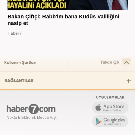
Bakan Çiftçi: Rabb'im bana Kudüs Valiliğini
nasip et
Haber7
Yukarı Çık
Kullanım Şartları
BAĞLANTILAR
UYGULAMALAR
Nokta Elektronik Medya A.Ş.