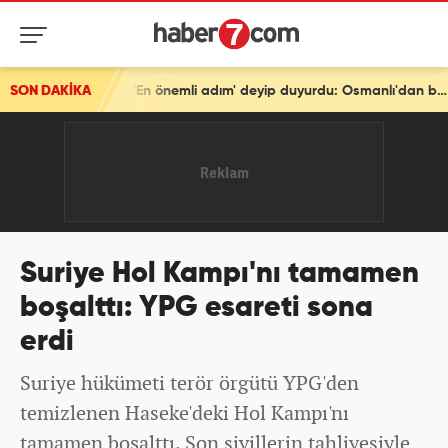
SON DAKİKA
Türkiye'den tarihi mesaj! Bakan Fidan 'En önemli adım' deyip duyurdu: Osmanlı'dan beri...
Suriye Hol Kampı'nı tamamen
boşalttı: YPG esareti sona
erdi
Suriye hükümeti terör örgütü YPG'den
temizlenen Haseke'deki Hol Kampı'nı
tamamen boşalttı. Son sivillerin tahliyesiyle