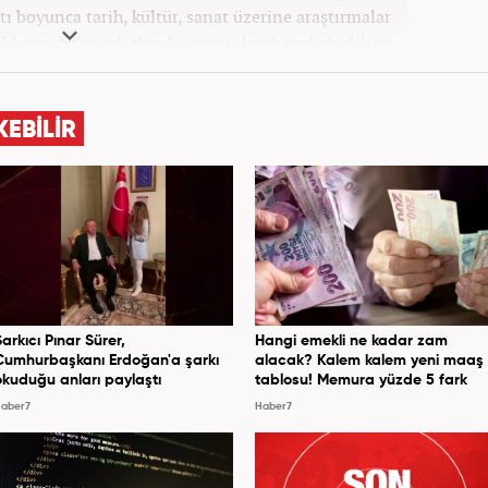
ı boyunca tarih, kültür, sanat üzerine araştırmalar
rel basında birçok alanda görev alarak muhabirlik ve
 hayatına Kanal 7 Medya Grubu bünyesinde yer alan
Haber7.com sitesinde devam etmektedir.
KEBİLİR
Şarkıcı Pınar Sürer,
Hangi emekli ne kadar zam
Cumhurbaşkanı Erdoğan'a şarkı
alacak? Kalem kalem yeni maaş
okuduğu anları paylaştı
tablosu! Memura yüzde 5 fark
aber7
Haber7