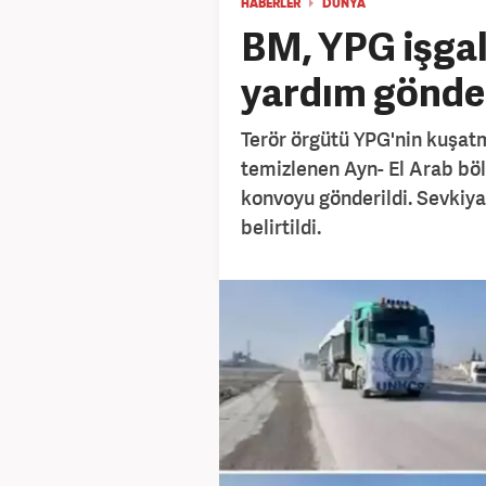
HABERLER
DÜNYA
BM, YPG işgal
yardım gönder
Terör örgütü YPG'nin kuşat
temizlenen Ayn- El Arab böl
konvoyu gönderildi. Sevkiya
belirtildi.