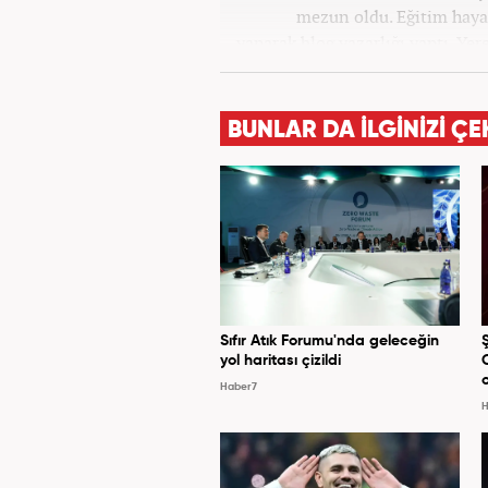
mezun oldu. Eğitim hayat
yaparak blog yazarlığı yaptı. Ye
sunuculuk yaptı. Kariyer
BUNLAR DA İLGİNİZİ ÇE
Sıfır Atık Forumu'nda geleceğin
yol haritası çizildi
Haber7
H