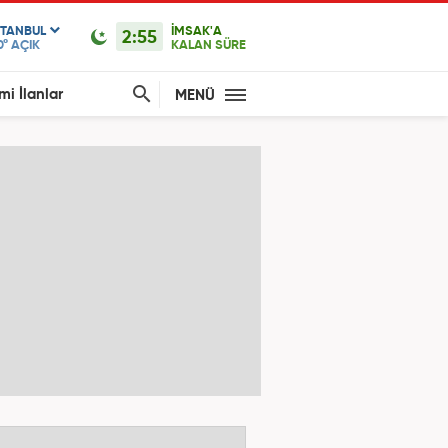
STANBUL
İMSAK'A
2:55
0°
AÇIK
KALAN SÜRE
mi İlanlar
MENÜ