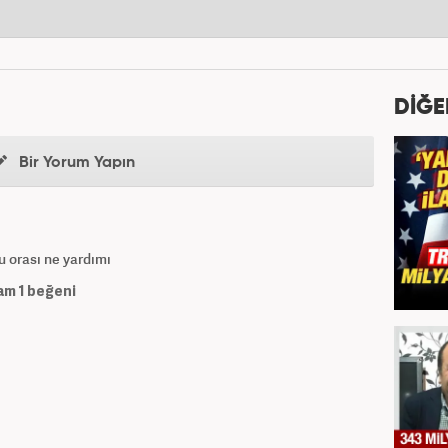
DİĞE
Bir Yorum Yapın
lu orası ne yardımı
am
1
beğeni