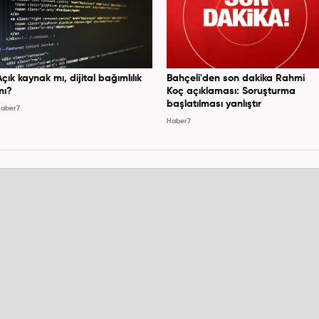
Açık kaynak mı, dijital bağımlılık
Bahçeli'den son dakika Rahmi
mı?
Koç açıklaması: Soruşturma
başlatılması yanlıştır
aber7
Haber7