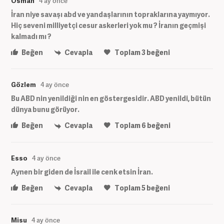
Osman
4 ay önce
İran niye savaşı abd ve yandaşlarının topraklarına yaymıyor.
Hiç seveni milliyetçi cesur askerleri yok mu ? İranın geçmişi
kalmadı mı ?
Beğen
Cevapla
Toplam
3
beğeni
Gözlem
4 ay önce
Bu ABD nin yenildiği nin en göstergesidir. ABD yenildi, bütün
dünya bunu görüyor.
Beğen
Cevapla
Toplam
6
beğeni
Esso
4 ay önce
Aynen bir giden de İsrail ile cenk etsin İran.
Beğen
Cevapla
Toplam
5
beğeni
Misu
4 ay önce