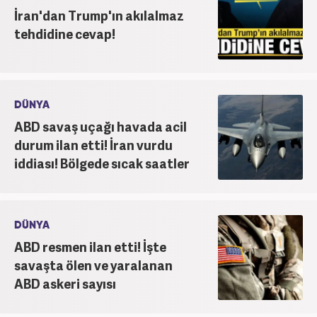
ekonomi kategorileri olmak üzere çok sayıda haber,
İran'dan Trump'ın akılalmaz
grafik ve video hazırladım. Kariyerime Haber7'de
tehdidine cevap!
gündem editörü olarak devam etmekteyim.
DÜNYA
ABD savaş uçağı havada acil
durum ilan etti! İran vurdu
iddiası! Bölgede sıcak saatler
DÜNYA
ABD resmen ilan etti! İşte
savaşta ölen ve yaralanan
ABD askeri sayısı