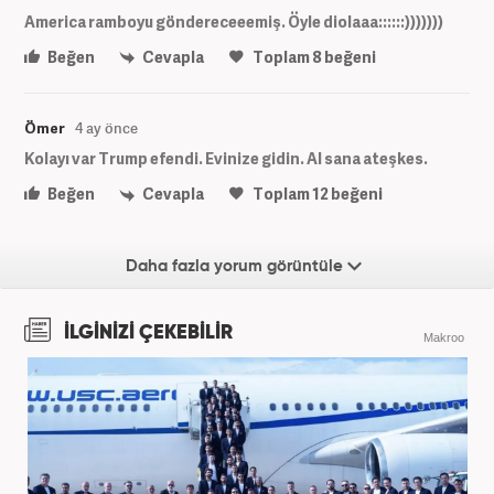
America ramboyu göndereceeemiş. Öyle diolaaa::::::)))))))
Beğen
Cevapla
Toplam
8
beğeni
Ömer
4 ay önce
Kolayı var Trump efendi. Evinize gidin. Al sana ateşkes.
Beğen
Cevapla
Toplam
12
beğeni
Daha fazla yorum görüntüle
İLGİNİZİ ÇEKEBİLİR
Makroo