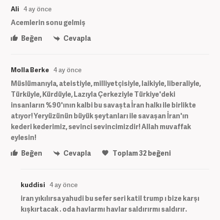
Ali
4 ay önce
Acemlerin sonu gelmiş
Beğen
Cevapla
Molla Berke
4 ay önce
Müslümanıyla, ateistiyle, milliyetçisiyle, laikiyle, liberaliyle,
Türküyle, Kürdüyle, Lazıyla Çerkeziyle Türkiye'deki
insanların %90'ının kalbi bu savaşta İran halkı ile birlikte
atıyor! Yeryüzünün büyük şeytanları ile savaşan İran'ın
kederi kederimiz, sevinci sevincimizdir! Allah muvaffak
eylesin!
Beğen
Cevapla
Toplam
32
beğeni
kuddisi
4 ay önce
iran yıkılırsa yahudi bu sefer seri katil trump ı bize karşı
kışkırtacak . oda havlarmı havlar saldırırmı saldırır.