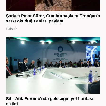
Şarkıcı Pınar Sürer, Cumhurbaşkanı Erdoğan'a
şarkı okuduğu anları paylaştı
Haber7
Sıfır Atık Forumu'nda geleceğin yol haritası
çizildi