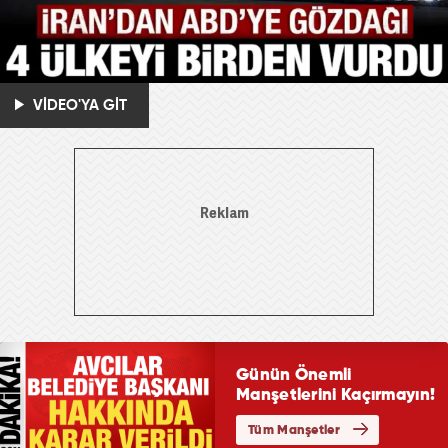
VİDEO'YA GİT