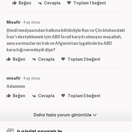
Beğen
Cevapla
Toplam
1
beğeni
Misafir
4 ay önce
Şimdi medyasından halkına bütünüyle Rus ve Çin blokundaki
İran'ı desteklemek için ABD İsrail karşıtı olmuşuz maşallah,
ama sormazlar mı Irak ve Afganistan işgalinde bu ABD
karşıtığı neredeydi diye?
Beğen
Cevapla
Toplam
3
beğeni
misafir
4 ay önce
Adammm
Beğen
Cevapla
Toplam
5
beğeni
Daha fazla yorum görüntüle