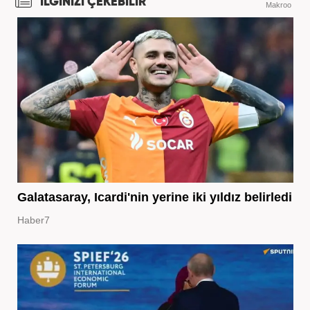
İLGİNİZİ ÇEKEBİLİR
Makroo
Galatasaray, Icardi'nin yerine iki yıldız belirledi
Haber7