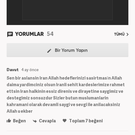
54
YORUMLAR
TÜMÜ
Bir Yorum Yapın
Davut
4 ay önce
Sen bir aslansin Iran Allah hedeflerinizi sasirtmasîn Allah
daima yardimciniz olsun Iranli sehit kardeslerimize rahmet
ettsin Iran halkinin essiz direnis ve dirayetine saygimiz ve
destegimiz sonsuzdur Sizler butun muslumanlarin
kahramani olarak devamli saygi ve sevgi ile anilacaksiniz
Allah u ekber
Beğen
Cevapla
Toplam
7
beğeni