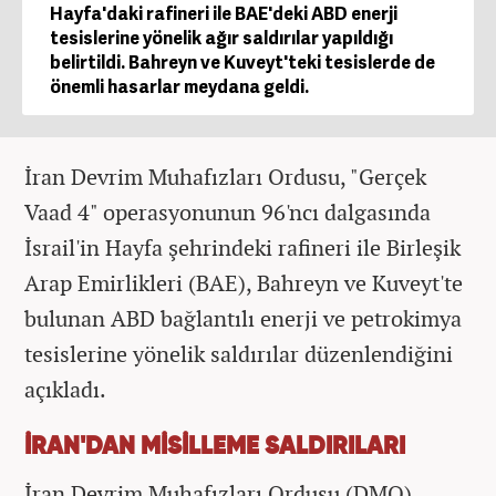
Hayfa'daki rafineri ile BAE'deki ABD enerji
tesislerine yönelik ağır saldırılar yapıldığı
belirtildi. Bahreyn ve Kuveyt'teki tesislerde de
önemli hasarlar meydana geldi.
İran Devrim Muhafızları Ordusu, "Gerçek
Vaad 4" operasyonunun 96'ncı dalgasında
İsrail'in Hayfa şehrindeki rafineri ile Birleşik
Arap Emirlikleri (BAE), Bahreyn ve Kuveyt'te
bulunan ABD bağlantılı enerji ve petrokimya
tesislerine yönelik saldırılar düzenlendiğini
açıkladı.
İRAN'DAN MİSİLLEME SALDIRILARI
İran Devrim Muhafızları Ordusu (DMO),