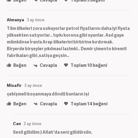
Almanya
3 ay önce
Tüm ülkeleri zora sokuyorlar petrol fiyatlarını daha iyi fiyata
yüksekten satıyorlar.. tıpkı korona gibi oyunlar. Asıl gaye
mümkünse İranla Arap ülkelerini birbirine kırdırmak.
Biryerde birşeyler yıkılmasi lazimki.. Demir çimento kiremit
fabrikaları gibi ,satişa geçsin..
Beğen
Cevapla
Toplam
10
beğeni
Misafir
3 ay önce
çekişmeli boşanmaya döndü bunların işi
Beğen
Cevapla
Toplam
14
beğeni
Can
2 ay önce
Sesli güldüm:) Allah'da seni güldürsün.