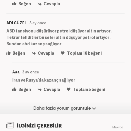
Beğen
Cevapla
ADI GÜZEL
3 ay önce
ABD tansiyonu düşürüyor petrol düşüyor altın artıyor.
Tekrar tehditler bu sefer altın düşüyor petrol artıyor.
Bundan abd kazanç sağlıyor
Beğen
Cevapla
Toplam
18
beğeni
Aaa
3 ay önce
Iran ve Rusya’da kazanç sağlıyor
Beğen
Cevapla
Toplam
5
beğeni
Daha fazla yorum görüntüle
İLGİNİZİ ÇEKEBİLİR
Makroo