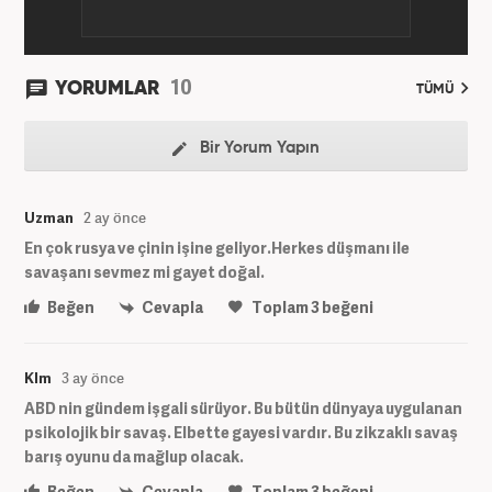
10
YORUMLAR
TÜMÜ
Bir Yorum Yapın
Uzman
2 ay önce
En çok rusya ve çinin işine geliyor.Herkes düşmanı ile
savaşanı sevmez mi gayet doğal.
Beğen
Cevapla
Toplam
3
beğeni
Klm
3 ay önce
ABD nin gündem işgali sürüyor. Bu bütün dünyaya uygulanan
psikolojik bir savaş. Elbette gayesi vardır. Bu zikzaklı savaş
barış oyunu da mağlup olacak.
Beğen
Cevapla
Toplam
3
beğeni