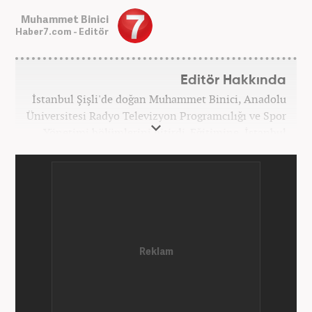
Muhammet Binici
Haber7.com - Editör
Editör Hakkında
İstanbul Şişli'de doğan Muhammet Binici, Anadolu
Üniversitesi Radyo Televizyon Programcılığı ve Spor
Yönetimi bölümlerini bitirdi. Eğitimine, İstanbul
Üniversitesi Halkla İlişkiler bölümünde devam
etmektedir. Gazeteciliğe 2012 yılında yerel haber
siteleri ve yerel gazetelerde başladı. Gündem,
Magazin alanlarında editör-muhabirlik yaptı. 2016
yılında Yeni Akit Gazetesi'nde bir yıl muhabirlik
yaptıktan sonra, 2020 Eylül itibariyle Haber7'de
'Gündem Editörü' olarak görevine devam
etmektedir.