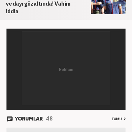
ve dayı gözaltında! Vahim
iddia
48
YORUMLAR
TÜMÜ