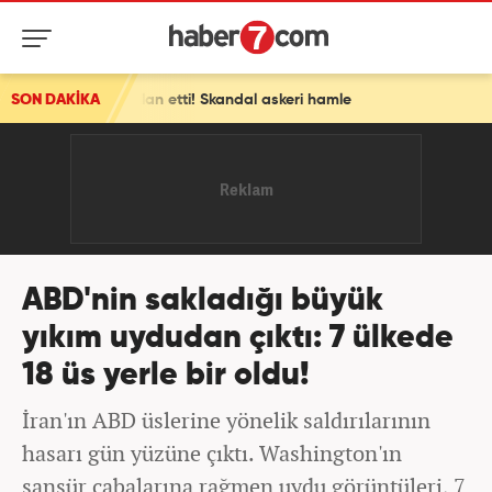
n etti! Skandal askeri hamle
SON DAKİKA
ABD'nin sakladığı büyük
yıkım uydudan çıktı: 7 ülkede
18 üs yerle bir oldu!
İran'ın ABD üslerine yönelik saldırılarının
hasarı gün yüzüne çıktı. Washington'ın
sansür çabalarına rağmen uydu görüntüleri, 7