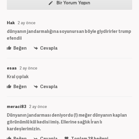
Bir Yorum Yapın
Hak
2 ay önce
dünyanın jandarmalığına soyunursan böyle giydirirler trump
efendii
Beğen
Cevapla
esas
2 ay önce
Kral çıplak
Beğen
Cevapla
meraci83
2 ay önce
Dünyanın jandarması deniyordu (!) meğer dünyanın kaplan
görünümlü kül kedisi imiş. Ellerine sağlık İran lı
kardeşlerimizin.
Beğen
Cevapla
Toplam
28
beğeni