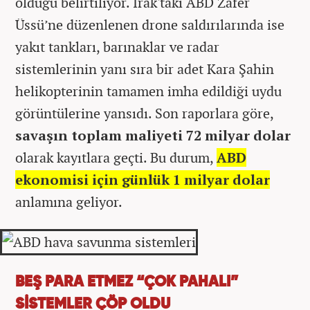
olduğu belirtiliyor. Irak'taki ABD Zafer
Üssü’ne düzenlenen drone saldırılarında ise
yakıt tankları, barınaklar ve radar
sistemlerinin yanı sıra bir adet Kara Şahin
helikopterinin tamamen imha edildiği uydu
görüntülerine yansıdı. Son raporlara göre,
savaşın toplam maliyeti 72 milyar dolar
olarak kayıtlara geçti. Bu durum,
ABD
ekonomisi için
günlük 1 milyar dolar
anlamına geliyor.
BEŞ PARA ETMEZ “ÇOK PAHALI”
SİSTEMLER ÇÖP OLDU