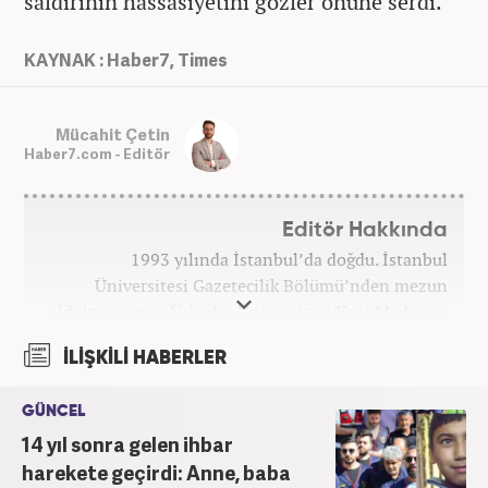
saldırının hassasiyetini gözler önüne serdi.
KAYNAK : Haber7, Times
Mücahit Çetin
Haber7.com - Editör
Editör Hakkında
1993 yılında İstanbul’da doğdu. İstanbul
Üniversitesi Gazetecilik Bölümü’nden mezun
olduktan sonra Üsküdar Üniversitesi Yeni Medya ve
Gazetecilik bölümünde yüksek lisansını tamamladı.
İLİŞKİLİ HABERLER
Medya kuruluşlarında gündem ve özel haber editörü
olarak görev aldı. Halen Haber7’de özel haber
GÜNCEL
editörü olarak çalışıyor. ‎
14 yıl sonra gelen ihbar
harekete geçirdi: Anne, baba