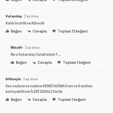
Vatandaş
2 ay önce
Kaldı incirlik ve Kürecik
Beğen
Cevapla
Toplam
13
beğeni
Misafir
2 ay önce
Ne o Satandaş Celali misin ?...
Beğen
Cevapla
Toplam
1
beğeni
hHüseyin
2 ay önce
Sen sadece ve sadece KENDİ ADINA İranı ve İranlıları
kutlsyabilirsin İLERİ ZEKALI Varlık
Beğen
Cevapla
Toplam
1
beğeni