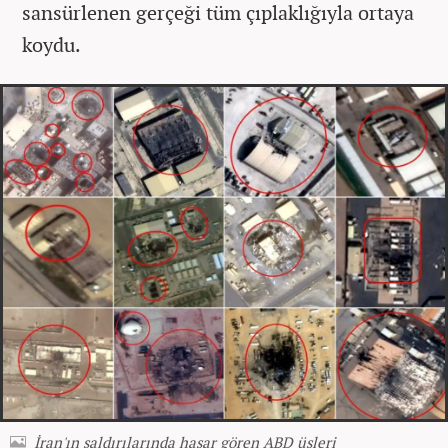
sansürlenen gerçeği tüm çıplaklığıyla ortaya
koydu.
İran'ın saldırılarında hasar gören ABD üsleri