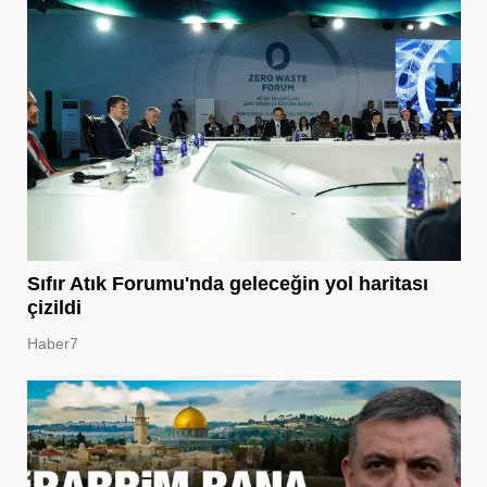
Sıfır Atık Forumu'nda geleceğin yol haritası
çizildi
Haber7