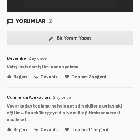
2
YORUMLAR
Bir Yorum Yapın
Devamke
2 ay önce
Vahşi batı demiştim inanan yokmu
Beğen
Cevapla
Toplam
2
beğeni
Cumhurun Avukatları
2 ay önce
Vay arkadaş toplumu ne hale getirdi seküler gayriahlaki
eğitim... Bu seküler gayri dini ve milli eğitimin semeresi
maalesef
Beğen
Cevapla
Toplam
11
beğeni