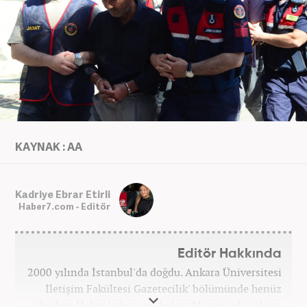
KAYNAK : AA
Kadriye Ebrar Etirli
Haber7.com - Editör
Editör Hakkında
2000 yılında İstanbul'da doğdu. Ankara Üniversitesi
İletişim Fakültesi Gazetecilik' bölümünde henüz
okurken HaberAnkara ve AnkaraMasası'nda çalıştı.