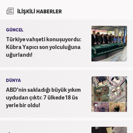
2022 yılındaki mezuniyetinin ardından Beyaz TV'de
İLİŞKİLİ HABERLER
'Haber Editörü' pozisyonunda görev aldı. 2024
yılının Şubat ayından itibaren Haber7'deki Gündem
Editörü kariyerine devam etmektedir.
GÜNCEL
Türkiye vahşeti konuşuyordu:
Kübra Yapıcı son yolculuğuna
uğurlandı!
DÜNYA
ABD'nin sakladığı büyük yıkım
uydudan çıktı: 7 ülkede 18 üs
yerle bir oldu!