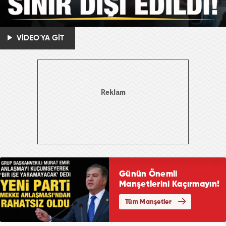
VİDEO'YA GİT