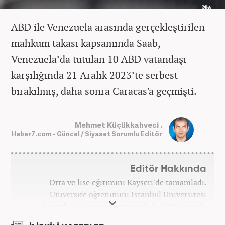
ABD ile Venezuela arasında gerçekleştirilen
mahkum takası kapsamında Saab,
Venezuela’da tutulan 10 ABD vatandaşı
karşılığında 21 Aralık 2023’te serbest
bırakılmış, daha sonra Caracas'a geçmişti.
Mehmet Küçükkahveci .
Haber7.com - Güncel / Siyaset Sorumlu Editör
Editör Hakkında
Orta ve lise eğitimini Kayseri'de tamamladı.
Üniversite öğrenimini İstanbul Üniversitesi
Coğrafya bölümünde tamamladı. 2008 yılında
Haber7.com'da gazetecilik mesleğine ilk adımını