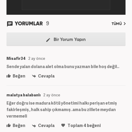
9
YORUMLAR
TÜMÜ
Bir Yorum Yapın
Misafir34
2 ay önce
Sende yalan dolana alet olma bunu yazman bile hoş değil..
Beğen
Cevapla
malatya balabanlı
2 ay önce
Eğer doğru ise madura kötü yönetimi halkı perişan etmiş
fakirleşmiş , halk sahip çıkmamış .ama bu zillete meydan
vermemeli
Beğen
Cevapla
Toplam
4
beğeni