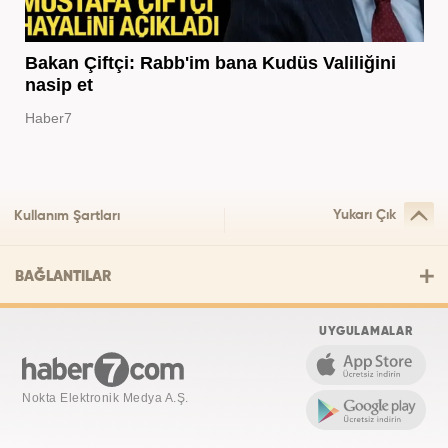
Bakan Çiftçi: Rabb'im bana Kudüs Valiliğini
nasip et
Haber7
Yukarı Çık
Kullanım Şartları
BAĞLANTILAR
UYGULAMALAR
Nokta Elektronik Medya A.Ş.