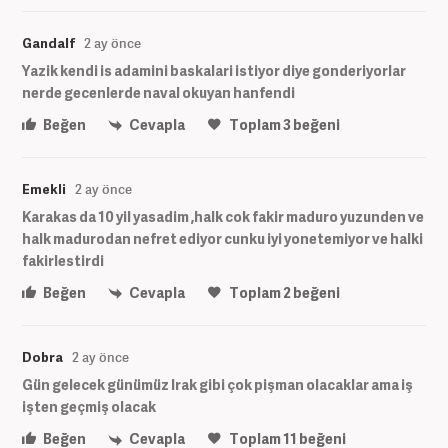
Gandalf
2 ay önce
Yazik kendi is adamini baskalari istiyor diye gonderiyorlar
nerde gecenlerde naval okuyan hanfendi
Beğen
Cevapla
Toplam
3
beğeni
Emekli
2 ay önce
Karakas da 10 yil yasadim ,halk cok fakir maduro yuzunden ve
halk madurodan nefret ediyor cunku iyi yonetemiyor ve halki
fakirlestirdi
Beğen
Cevapla
Toplam
2
beğeni
Dobra
2 ay önce
Gün gelecek günümüz Irak gibi çok pişman olacaklar ama iş
işten geçmiş olacak
Beğen
Cevapla
Toplam
11
beğeni