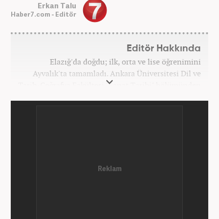
Erkan Talu
Haber7.com - Editör
Editör Hakkında
Elazığ'da doğdu; ilk, orta ve lise öğrenimini
Ayvalık'ta tamamladı. Ankara Üniversitesi Dil ve
Tarih-Coğrafya Fakültesi "Sanat Tarihi" bölümünden
mezun oldu. Üniversite yıllarında gazetecilik
üzerine eğitimler aldı. Haberciliğe "muhabir" olarak
Kanal 7'de başladı; daha sonra Haber 7'ye geçti.
Kariyerine, Haber7'de "editör" olarak devam ediyor.