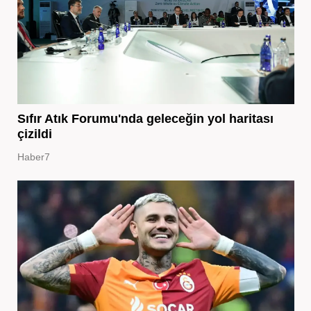
Sıfır Atık Forumu'nda geleceğin yol haritası
çizildi
Haber7