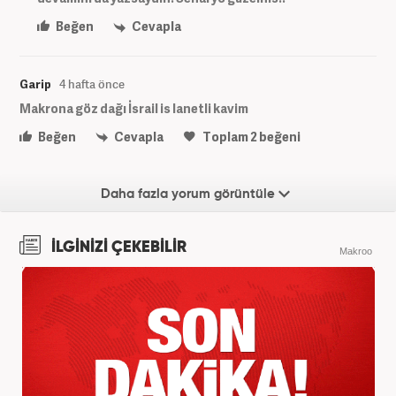
Beğen
Cevapla
Garip
4 hafta önce
Makrona göz dağı İsrail is lanetli kavim
Beğen
Cevapla
Toplam
2
beğeni
Daha fazla yorum görüntüle
İLGİNİZİ ÇEKEBİLİR
Makroo