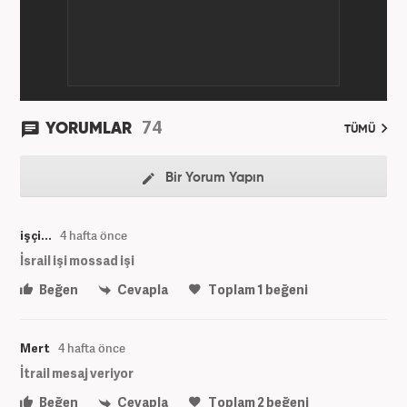
74
YORUMLAR
TÜMÜ
Bir Yorum Yapın
işçi...
4 hafta önce
İsrail işi mossad işi
Beğen
Cevapla
Toplam
1
beğeni
Mert
4 hafta önce
İtrail mesaj veriyor
Beğen
Cevapla
Toplam
2
beğeni