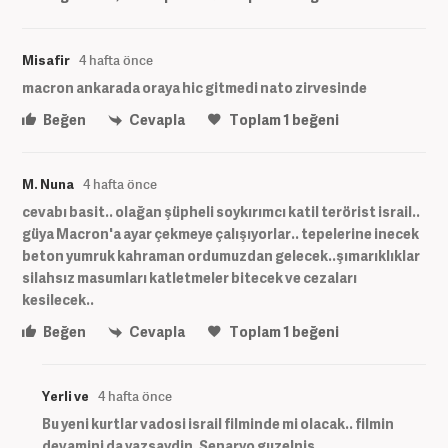
Misafir
4 hafta önce
macron ankarada oraya hic gitmedi nato zirvesinde
Beğen
Cevapla
Toplam
1
beğeni
M. Nuna
4 hafta önce
cevabı basit.. olağan şüpheli soykırımcı katil terörist israil..
güya Macron'a ayar çekmeye çalışıyorlar.. tepelerine inecek
beton yumruk kahraman ordumuzdan gelecek..şımarıklıklar
silahsız masumları katletmeler bitecek ve cezaları
kesilecek..
Beğen
Cevapla
Toplam
1
beğeni
Yerli ve
4 hafta önce
Bu yeni kurtlar vadosi israil filminde mi olacak.. filmin
devamini da yazsaydin. Senaryo guzelnis..