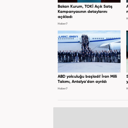
Bakan Kurum, TOKİ Açık Satış
Kampanyasının detaylarını
açıkladı
H
Haber7
ABD yolculuğu başladı! İran Milli
Takımı, Antalya'dan ayrıldı
y
Haber7
H