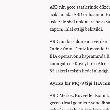
ABD'nin gece saatlerinde düzenle
açıklamada, ABD ordusunun Hür
üsleri ile sivil noktalara hava 
zaptını ihlal ettiği belirtildi.
ABD'nin bu saldırısına verilen i
Ordusu'nun, Deniz Kuvvetleri i
İHA operasyonu kapsamında Ba
karargahı ile Kuveyt'teki Ali e
85 askeri tesisin hedef alındığı 
Ayrıca bir MQ-9 tipi İHA'nı
ABD Merkez Kuvvetler Komuta
geçen ticari gemilere yönelik s