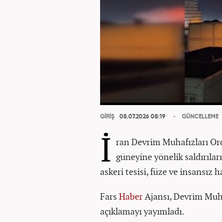
GİRİŞ
08.07.2026 08:19
GÜNCELLEME
İ
ran Devrim Muhafızları Ord
güneyine yönelik saldırılar
askeri tesisi, füze ve insansız 
Fars
Haber
Ajansı, Devrim Muha
açıklamayı yayımladı.