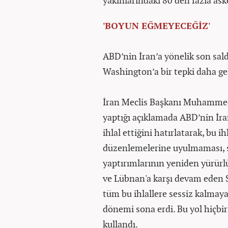
yakınlarındaki 80'den fazla as
'BOYUN EĞMEYECEĞİZ'
ABD’nin İran’a yönelik son sal
Washington’a bir tepki daha ge
İran Meclis Başkanı Muhammed
yaptığı açıklamada ABD’nin İra
ihlal ettiğini hatırlatarak, bu 
düzenlemelerine uyulmaması, sür
yaptırımlarının yeniden yürürlü
ve Lübnan'a karşı devam eden Siy
tüm bu ihlallere sessiz kalmayac
dönemi sona erdi. Bu yol hiçbi
kullandı.