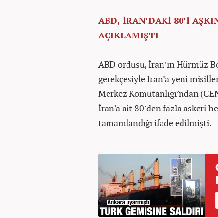
ABD, İRAN’DAKİ 80’İ AŞ
AÇIKLAMIŞTI
ABD ordusu, İran’ın Hürmüz Boğ
gerekçesiyle İran’a yeni misill
Merkez Komutanlığı’ndan (CE
İran'a ait 80’den fazla askeri 
tamamlandığı ifade edilmişti.