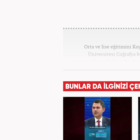
Orta ve lise eğitimini K
Üniversitesi Coğrafya
gazetecilik mesleğine ilk adım
tüm kategorilerde görev ya
BUNLAR DA İLGİNİZİ ÇE