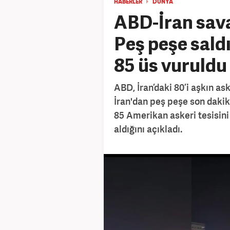
HABERLER
DÜNYA
ABD-İran sava
Peş peşe saldı
85 üs vuruldu
ABD, İran’daki 80’i aşkın as
İran'dan peş peşe son dakika
85 Amerikan askeri tesisini 
aldığını açıkladı.