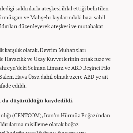
diği saldırılarla ateşkesi ihlal ettiği belirtilen
müzgan ve Mahşehr kıyılarındaki bazı sahil
saldırıları düzenleyerek ateşkesi ve mutabakat
lk karşılık olarak, Devrim Muhafızları
le Havacılık ve Uzay Kuvvetlerinin ortak füze ve
hreyn'deki Selman Limanı ve ABD Beşinci Filo
l-Salem Hava Üssü dahil olmak üzere ABD'ye ait
ifade edildi.
n da düşürüldüğü kaydedildi.
nlığı (CENTCOM), İran'ın Hürmüz Boğazı'ndan
aldırılarına misilleme olarak boğaz