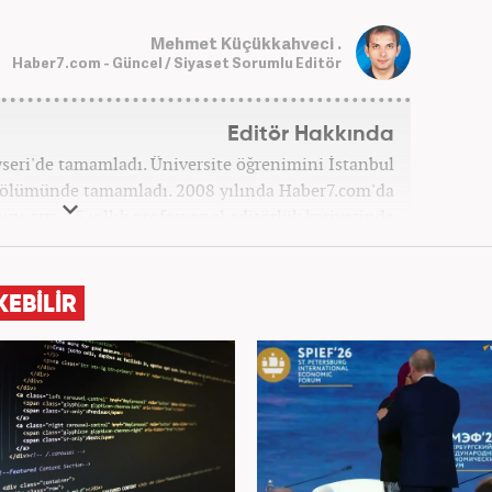
Mehmet Küçükkahveci .
Haber7.com - Güncel / Siyaset Sorumlu Editör
Editör Hakkında
ayseri'de tamamladı. Üniversite öğrenimini İstanbul
 bölümünde tamamladı. 2008 yılında Haber7.com'da
ını attı. 15 yıllık profesyonel editörlük kariyerinde
ptı. Meslek hayatına Haber7.com'da 'Güncel/Siyaset
Sorumlu Editörü' olarak devam etmektedir.
KEBİLİR