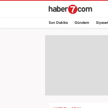
Son Dakika
Gündem
Siyase