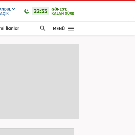
TANBUL
GÜNEŞ'E
22:33
AÇIK
KALAN SÜRE
mi İlanlar
MENÜ