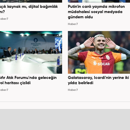
Açık kaynak mı, dijital bağımlılık
Putin'in canlı yayında mikrofon
mı?
müdahalesi sosyal medyada
gündem oldu
aber7
Haber7
Sıfır Atık Forumu'nda geleceğin
Galatasaray, Icardi'nin yerine iki
ol haritası çizildi
yıldız belirledi
aber7
Haber7