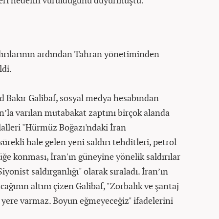
keri hedefin vurulduğunu duyurmuştu.
dırılarının ardından Tahran yönetiminden
ldi.
 Bakır Galibaf, sosyal medya hesabından
n’la varılan mutabakat zaptını birçok alanda
ihlalleri "Hürmüz Boğazı'ndaki İran
ekli hale gelen yeni saldırı tehditleri, petrol
ğe konması, İran'ın güneyine yönelik saldırılar
onist saldırganlığı" olarak sıraladı. İran’ın
ağının altını çizen Galibaf, "Zorbalık ve şantaj
r yere varmaz. Boyun eğmeyeceğiz" ifadelerini