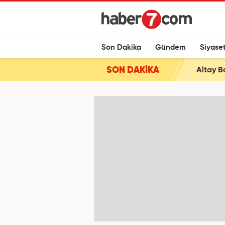
Son Dakika
Gündem
Siyase
SON DAKİKA
Altay B