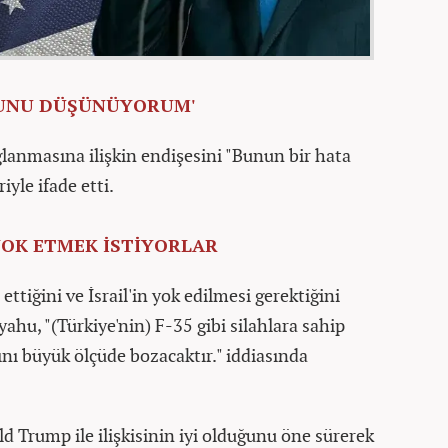
ĞUNU DÜŞÜNÜYORUM'
lanmasına ilişkin endişesini "Bunun bir hata
yle ifade etti.
 YOK ETMEK İSTİYORLAR
ettiğini ve İsrail'in yok edilmesi gerektiğini
hu, "(Türkiye'nin) F-35 gibi silahlara sahip
ını büyük ölçüde bozacaktır." iddiasında
Trump ile ilişkisinin iyi olduğunu öne sürerek