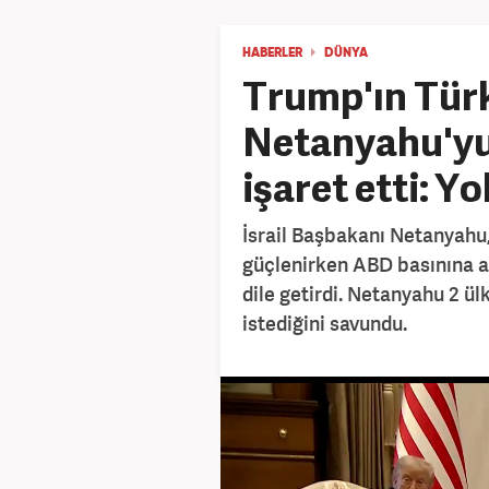
HABERLER
DÜNYA
Trump'ın Türk
Netanyahu'yu ç
işaret etti: Y
İsrail Başbakanı Netanyahu,
güçlenirken ABD basınına art
dile getirdi. Netanyahu 2 ül
istediğini savundu.