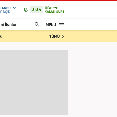
STANBUL
ÖĞLE'YE
3:35
8°
AÇIK
KALAN SÜRE
mi İlanlar
MENÜ
du
TÜMÜ