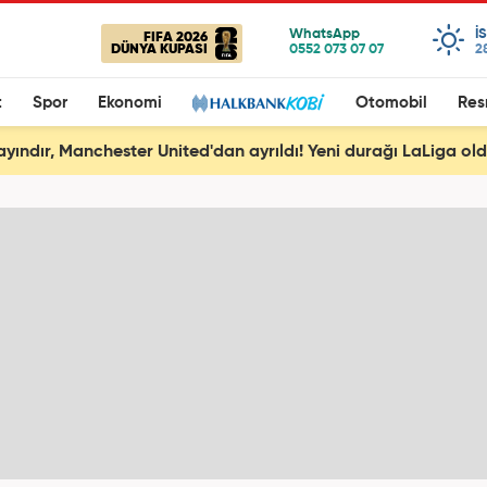
I
FIFA 2026
DÜNYA KUPASI
2
t
Spor
Ekonomi
Otomobil
Res
ayındır, Manchester United'dan ayrıldı! Yeni durağı LaLiga ol