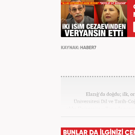
KAYNAK:
HABER7
Elazığ'da doğdu; ilk, o
Üniversitesi Dil ve Tarih-C
oldu. Üniversite yıllarında gazet
olarak Kanal 7'de başladı;
BUNLAR DA İLGİNİZİ ÇE