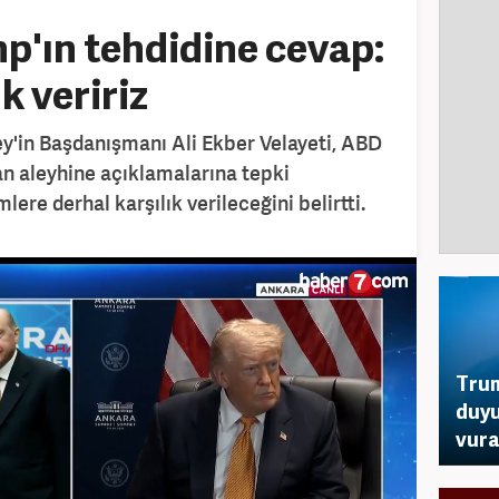
p'ın tehdidine cevap:
k veririz
y'in Başdanışmanı Ali Ekber Velayeti, ABD
an aleyhine açıklamalarına tepki
lere derhal karşılık verileceğini belirtti.
Trum
duyu
vura