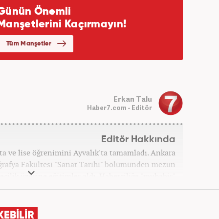
Erkan Talu
Haber7.com - Editör
Editör Hakkında
rta ve lise öğrenimini Ayvalık'ta tamamladı. Ankara
oğrafya Fakültesi "Sanat Tarihi" bölümünden mezun
ecilik üzerine eğitimler aldı. Haberciliğe "muhabir"
 daha sonra Haber 7'ye geçti. Kariyerine, Haber7'de
"editör" olarak devam ediyor.
KEBİLİR