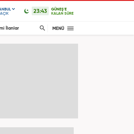
TANBUL
GÜNEŞ'E
23:43
AÇIK
KALAN SÜRE
mi İlanlar
MENÜ