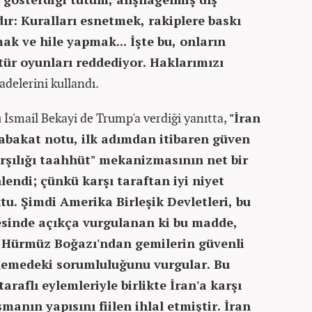
dır: Kuralları esnetmek, rakiplere baskı
k ve hile yapmak... İşte bu, onların
tür oyunları reddediyor. Haklarımızı
fadelerini kullandı.
ü İsmail Bekayi de Trump'a verdiği yanıtta,
"İran
bakat notu, ilk adımdan itibaren güven
arşılığı taahhüt" mekanizmasının net bir
endi; çünkü karşı taraftan iyi niyet
oktu. Şimdi Amerika Birleşik Devletleri, bu
sinde açıkça vurgulanan ki bu madde,
n Hürmüz Boğazı'ndan gemilerin güvenli
rlemedeki sorumluluğunu vurgular. Bu
raflı eylemleriyle birlikte İran'a karşı
şmanın yapısını fiilen ihlal etmiştir. İran