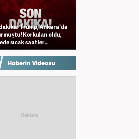
dakika: Trump, Ankara'da
rmuştu! Korkulan oldu,
ede sıcak saatler...
Haberin Videosu