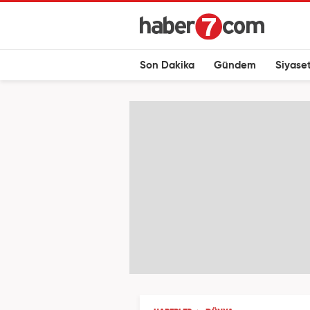
Son Dakika
Gündem
Siyase