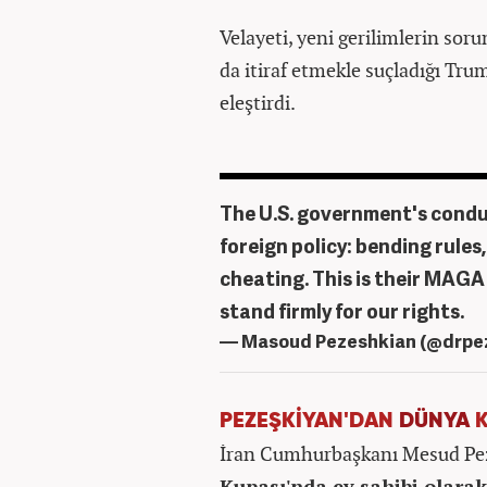
Velayeti, yeni gerilimlerin so
da itiraf etmekle suçladığı Tru
eleştirdi.
The U.S. government's conduc
foreign policy: bending rules,
cheating. This is their MAGA
stand firmly for our rights.
— Masoud Pezeshkian (@drpe
PEZEŞKİYAN'DAN
DÜNYA
K
İran Cumhurbaşkanı Mesud Pez
Kupası'nda ev sahibi olarak