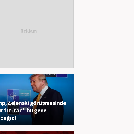
p, Zelenski görüşmesinde
rdu: İran'ı bu gece
cağız!