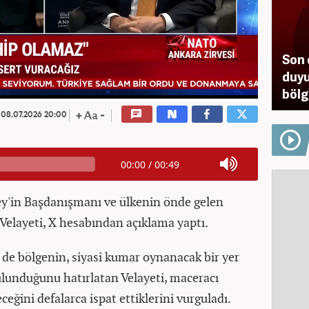
Son 
duyu
bölg
08.07.2026 20:00
00:00
/
00:49
y'in Başdanışmanı ve ülkenin önde gelen
 Velayeti, X hesabından açıklama yaptı.
de bölgenin, siyasi kumar oynanacak bir yer
lunduğunu hatırlatan Velayeti, maceracı
eceğini defalarca ispat ettiklerini vurguladı.