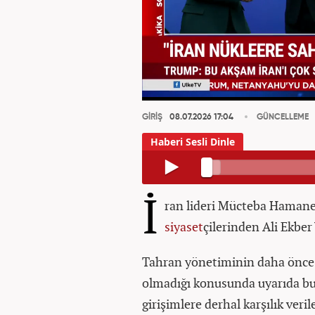
GİRİŞ
08.07.2026 17:04
GÜNCELLEME
İ
ran lideri Mücteba Hamane
siyaset
çilerinden Ali Ekber
Tahran yönetiminin daha önce 
olmadığı konusunda uyarıda bu
girişimlere derhal karşılık veril