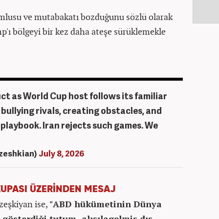
rumlusu ve mutabakatı bozduğunu sözlü olarak
mp'ı bölgeyi bir kez daha ateşe sürüklemekle
t as World Cup host follows its familiar
 bullying rivals, creating obstacles, and
 playbook. Iran rejects such games. We
zeshkian)
July 8, 2026
UPASI ÜZERİNDEN MESAJ
eşkiyan ise,
"ABD hükümetinin Dünya
 gösterdiği tutum, alışılagelmiş dış