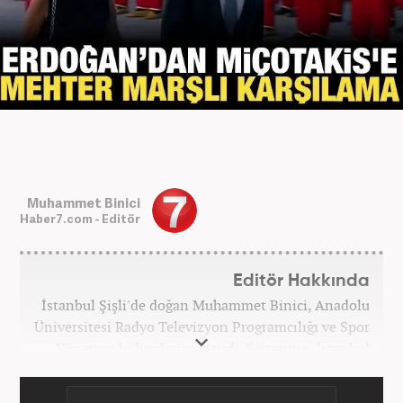
Muhammet Binici
Haber7.com - Editör
Editör Hakkında
İstanbul Şişli'de doğan Muhammet Binici, Anadolu
Üniversitesi Radyo Televizyon Programcılığı ve Spor
Yönetimi bölümlerini bitirdi. Eğitimine, İstanbul
Üniversitesi Halkla İlişkiler bölümünde devam
etmektedir. Gazeteciliğe 2012 yılında yerel haber