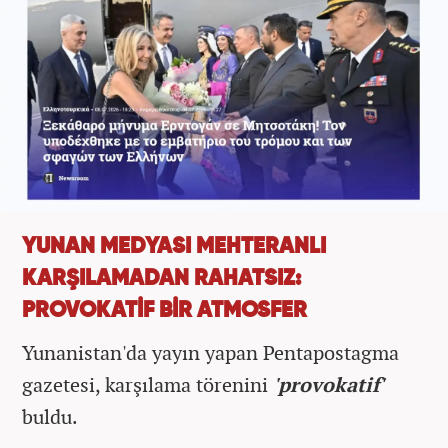
YUNAN MEDYASI MEHTERANLI
KARŞILAMADAN RAHATSIZ:
PROVOKATİF BİR ATMOSFER
Yunanistan'da yayın yapan Pentapostagma
gazetesi, karşılama törenini
'provokatif'
buldu.