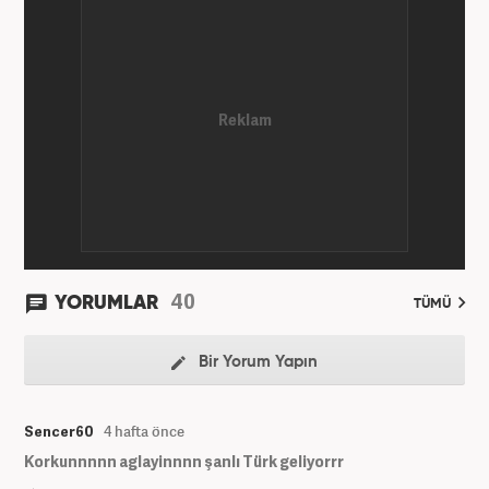
siteleri ve yerel gazetelerde başladı. Gündem,
Magazin alanlarında editör-muhabirlik yaptı. 2016
yılında Yeni Akit Gazetesi'nde bir yıl muhabirlik
yaptıktan sonra, 2020 Eylül itibariyle Haber7'de
'Gündem Editörü' olarak görevine devam
etmektedir.
40
YORUMLAR
TÜMÜ
Bir Yorum Yapın
Sencer60
4 hafta önce
Korkunnnnn aglayinnnn şanlı Türk geliyorrr