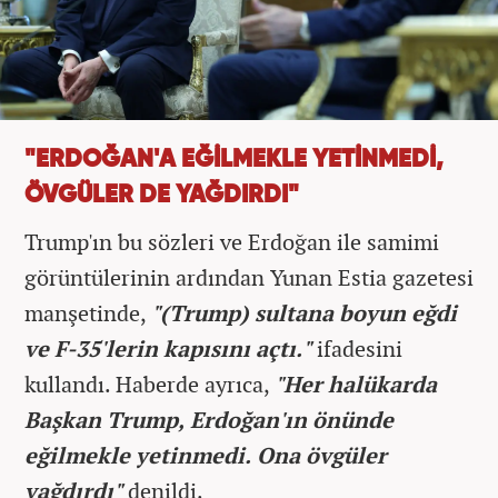
"ERDOĞAN'A EĞİLMEKLE YETİNMEDİ,
ÖVGÜLER DE YAĞDIRDI"
Trump'ın bu sözleri ve Erdoğan ile samimi
görüntülerinin ardından Yunan Estia gazetesi
manşetinde,
"(Trump) sultana boyun eğdi
ve F-35'lerin kapısını açtı."
ifadesini
kullandı. Haberde ayrıca,
"Her halükarda
Başkan Trump, Erdoğan'ın önünde
eğilmekle yetinmedi. Ona övgüler
yağdırdı"
denildi.