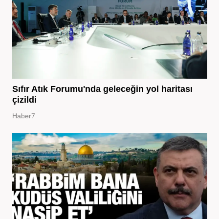
Sıfır Atık Forumu'nda geleceğin yol haritası
çizildi
Haber7