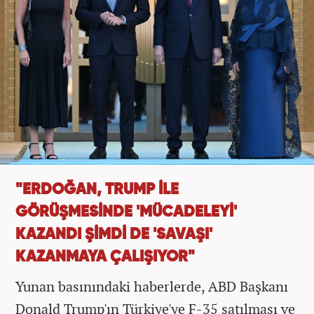
"ERDOĞAN, TRUMP İLE
GÖRÜŞMESİNDE 'MÜCADELEYİ'
KAZANDI ŞİMDİ DE 'SAVAŞI'
KAZANMAYA ÇALIŞIYOR"
Yunan basınındaki haberlerde, ABD Başkanı
Donald Trump'ın Türkiye'ye F-35 satılması ve