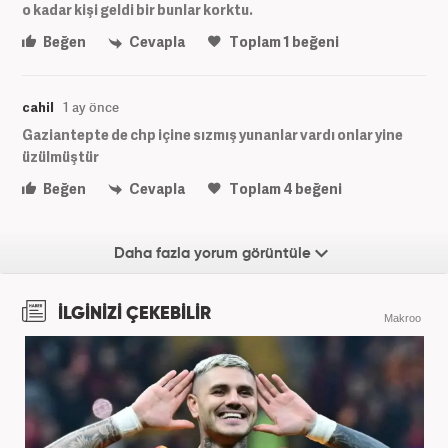
o kadar kişi geldi bir bunlar korktu.
Beğen
Cevapla
Toplam
1
beğeni
cahil
1 ay önce
Gaziantepte de chp içine sızmış yunanlar vardı onlar yine
üzülmüştür
Beğen
Cevapla
Toplam
4
beğeni
Daha fazla yorum görüntüle
İLGİNİZİ ÇEKEBİLİR
Makroo