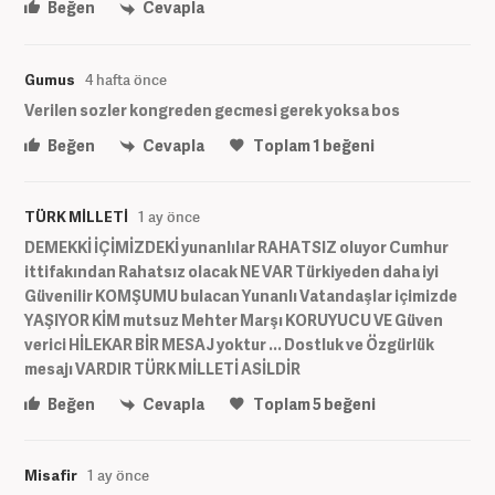
Beğen
Cevapla
Gumus
4 hafta önce
Verilen sozler kongreden gecmesi gerek yoksa bos
Beğen
Cevapla
Toplam
1
beğeni
TÜRK MİLLETİ
1 ay önce
DEMEKKİ İÇİMİZDEKİ yunanlılar RAHATSIZ oluyor Cumhur
ittifakından Rahatsız olacak NE VAR Türkiyeden daha iyi
Güvenilir KOMŞUMU bulacan Yunanlı Vatandaşlar içimizde
YAŞIYOR KİM mutsuz Mehter Marşı KORUYUCU VE Güven
verici HİLEKAR BİR MESAJ yoktur ... Dostluk ve Özgürlük
mesajı VARDIR TÜRK MİLLETİ ASİLDİR
Beğen
Cevapla
Toplam
5
beğeni
Misafir
1 ay önce