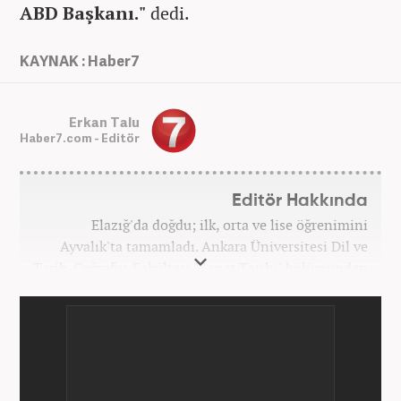
ABD Başkanı."
dedi.
KAYNAK : Haber7
Erkan Talu
Haber7.com - Editör
Editör Hakkında
Elazığ'da doğdu; ilk, orta ve lise öğrenimini
Ayvalık'ta tamamladı. Ankara Üniversitesi Dil ve
Tarih-Coğrafya Fakültesi "Sanat Tarihi" bölümünden
mezun oldu. Üniversite yıllarında gazetecilik
üzerine eğitimler aldı. Haberciliğe "muhabir" olarak
Kanal 7'de başladı; daha sonra Haber 7'ye geçti.
Kariyerine, Haber7'de "editör" olarak devam ediyor.