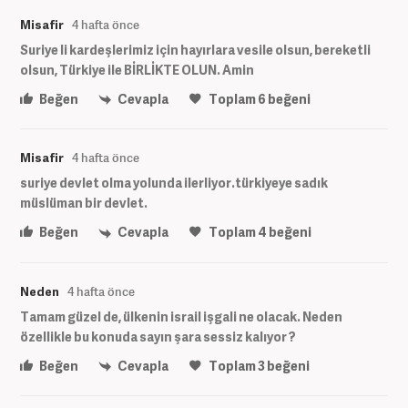
Misafir
4 hafta önce
Suriye li kardeşlerimiz için hayırlara vesile olsun, bereketli
olsun, Türkiye ile BİRLİKTE OLUN. Amin
Beğen
Cevapla
Toplam
6
beğeni
Misafir
4 hafta önce
suriye devlet olma yolunda ilerliyor.türkiyeye sadık
müslüman bir devlet.
Beğen
Cevapla
Toplam
4
beğeni
Neden
4 hafta önce
Tamam güzel de, ülkenin israil işgali ne olacak. Neden
özellikle bu konuda sayın şara sessiz kalıyor ?
Beğen
Cevapla
Toplam
3
beğeni