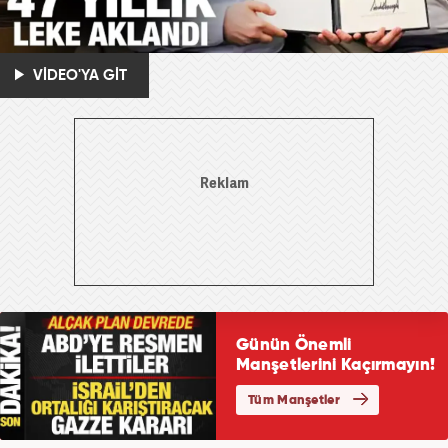
VİDEO'YA GİT