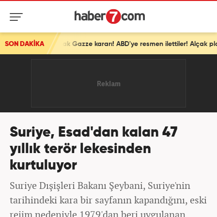
SON DAKİKA
İsrail'den ortalığı karıştıracak Gazze kararı! ABD'ye resmen ilettiler! Alçak plan devrede
Suriye, Esad'dan kalan 47
yıllık terör lekesinden
kurtuluyor
Suriye Dışişleri Bakanı Şeybani, Suriye'nin
tarihindeki kara bir sayfanın kapandığını, eski
rejim nedeniyle 1979'dan beri uygulanan