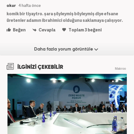
okur
4 hafta önce
komik bir tiyaytro. şara şöyleymiş böyleymiş diye efsane
üretenler adamın ibrahimici olduğunu saklamaya çalışıyor.
Beğen
Cevapla
Toplam
3
beğeni
Daha fazla yorum görüntüle
İLGİNİZİ ÇEKEBİLİR
Makroo