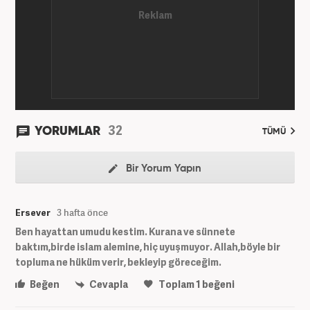
32
YORUMLAR
TÜMÜ
Bir Yorum Yapın
Ersever
3 hafta önce
Ben hayattan umudu kestim. Kurana ve sünnete
baktım,birde islam alemine, hiç uyuşmuyor. Allah,böyle bir
topluma ne hüküm verir, bekleyip göreceğim.
Beğen
Cevapla
Toplam
1
beğeni