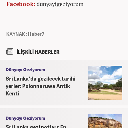
Facebook:
dunyayigeziyorum
KAYNAK : Haber7
İLİŞKİLİ HABERLER
Dünyayı Geziyorum
Sri Lanka'da gezilecek tarihi
yerler: Polonnaruwa Antik
Kenti
Dünyayı Geziyorum
Sri Lanka gezi notları: En