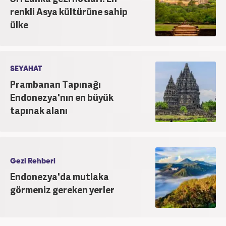
renkli Asya kültürüne sahip
ülke
SEYAHAT
Prambanan Tapınağı
Endonezya'nın en büyük
tapınak alanı
Gezi Rehberi
Endonezya'da mutlaka
görmeniz gereken yerler