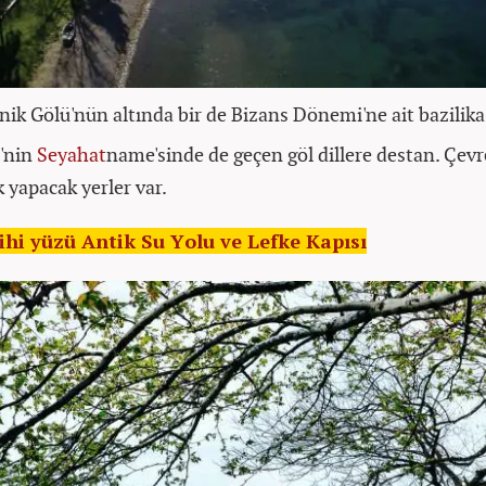
nik Gölü'nün altında bir de Bizans Dönemi'ne ait bazilik
i'nin
Seyahat
name'sinde de geçen göl dillere destan. Çev
k yapacak yerler var.
rihi yüzü Antik Su Yolu ve Lefke Kapısı