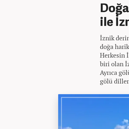
Doğas
ile İ
İznik deri
doğa harik
Herkesin İ
biri olan 
Ayrıca göl
gölü dille