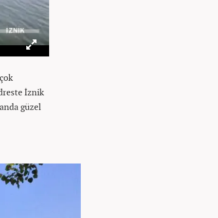
rçok
dreste İznik
amanda güzel