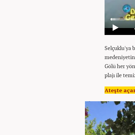
Selçuklu'ya 
medeniyetin 
Gölü her yönü
plajı ile temi
Ateşte açan