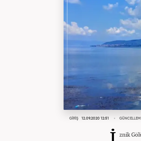
GİRİŞ
12.09.2020 12:51
GÜNCELLEM
İ
znik Göl