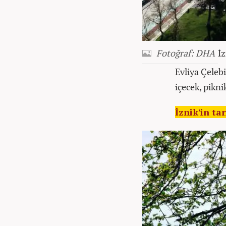
Fotoğraf: DHA
İz
Evliya Çeleb
içecek, pikni
İznik'in ta