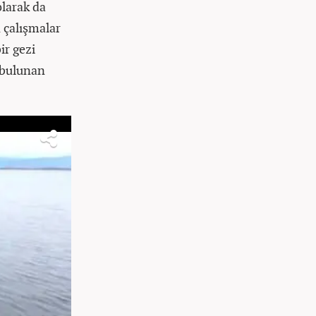
olarak da
n çalışmalar
ir gezi
 bulunan