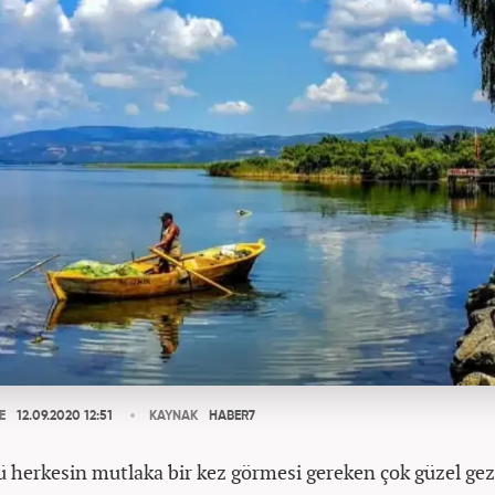
E
12.09.2020 12:51
KAYNAK
HABER7
ü herkesin mutlaka bir kez görmesi gereken çok güzel gez