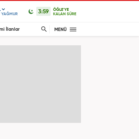
L
ÖĞLE'YE
3:59
F YAĞMUR
KALAN SÜRE
mi İlanlar
MENÜ