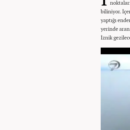
noktaları
biliniyor. İç
yaptığı ender
yerinde aran
İznik gezilec