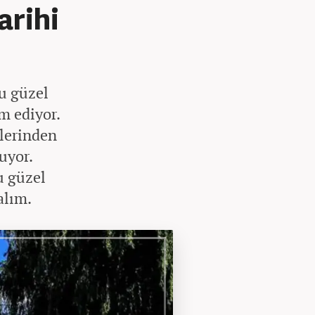
arihi
bu güzel
m ediyor.
slerinden
uyor.
u güzel
alım.