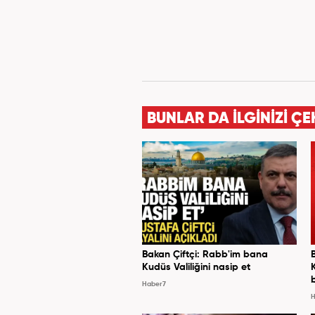
BUNLAR DA İLGİNİZİ ÇE
Bakan Çiftçi: Rabb'im bana
Kudüs Valiliğini nasip et
Haber7
H