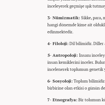
inceleyerek geçmişe ışık tutmaya
3- Nümizmatik:
Sikke, para, 
hangi dönemde kime ait oldukla
edinmektedir.
4- Filoloji:
Dil bilimidir. Diller 
5- Antropoloji:
İnsanı inceley
insan kemiklerini inceler. Bulun
incelenerek toplumun genetik ya
6- Sosyoloji:
Toplum bilimidir. 
birbirine olan etkisi o günün de
7- Etnografya:
Bir tolumun kül