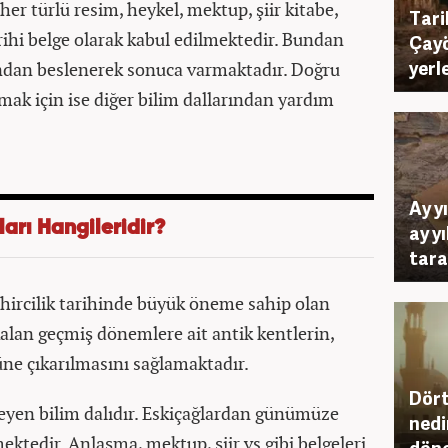
er türlü resim, heykel, mektup, şiir kitabe,
Tari
arihi belge olarak kabul edilmektedir. Bundan
Çayö
yerl
rından beslenerek sonuca varmaktadır. Doğru
mak için ise diğer bilim dallarından yardım
Ay y
ları Hangileridir?
ay yı
tara
ehircilik tarihinde büyük öneme sahip olan
 kalan geçmiş dönemlere ait antik kentlerin,
üne çıkarılmasını sağlamaktadır.
Dört
leyen bilim dalıdır. Eskiçağlardan günümüze
nedi
ektedir. Anlaşma, mektup, şiir vs gibi belgeleri
döne