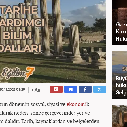
Gazn
Kurul
Hükü
Büyü
hükü
10.11.2022 08:29
Selç
arın dönemin sosyal, siyasi ve
ekonomi
k
ularak neden-sonuç çerçevesinde; yer ve
m dalıdır. Tarih, kaynaklardan ve belgelerden