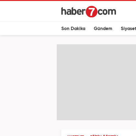
Son Dakika
Gündem
Siyase