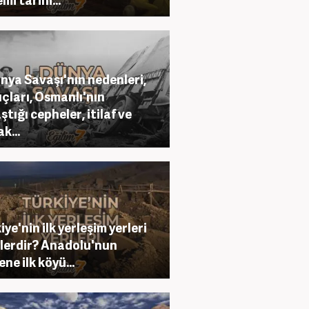
ünya Savaşı'nın nedenleri,
çları, Osmanlı'nın
ştığı cepheler, itilaf ve
ak...
iye'nin ilk yerleşim yerleri
lerdir? Anadolu'nun
ene ilk köyü...