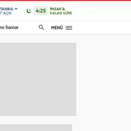
STANBUL
İMSAK'A
4:25
0°
AÇIK
KALAN SÜRE
mi İlanlar
MENÜ