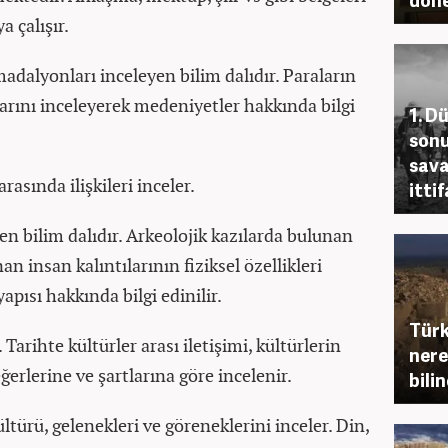
 çalışır.
madalyonları inceleyen bilim dalıdır. Paraların
rını inceleyerek medeniyetler hakkında bilgi
1. D
sonu
sava
arasında ilişkileri inceler.
ittif
en bilim dalıdır. Arkeolojik kazılarda bulunan
an insan kalıntılarının fiziksel özellikleri
pısı hakkında bilgi edinilir.
Türk
Tarihte kültürler arası iletişimi, kültürlerin
nere
ğerlerine ve şartlarına göre incelenir.
bilin
türü, gelenekleri ve göreneklerini inceler. Din,