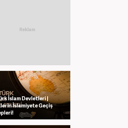
ürk İslam Devletleri |
lerin İslamiyete Geçiş
pleri!