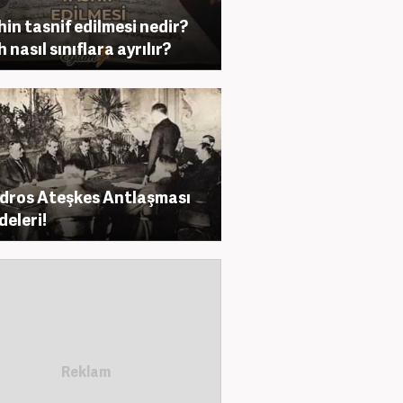
hin tasnif edilmesi nedir?
 nasıl sınıflara ayrılır?
ros Ateşkes Antlaşması
eleri!