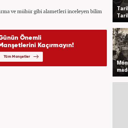
Tari
rma ve mühür gibi alametleri inceleyen bilim
Tarih
Mond
madd