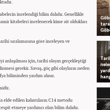
aktadır.
belerin incelendiği bilim dalıdır. Genellikle
Göbe
tamir kitabeleri incelenerek kime ait oldukları
tara
Göbe
tarihi sıralamasına göre inceleyen ve
Tarih
i anlaşılması için, tarihi olayın gerçekleştiği
nele
ilinmesi gerekir. Savaş, göç gibi olayların neden
yard
fya biliminden yardım alınır.
hang
midir.
da elde edilen kalıntıların C14 metodu
 tespit etmeye yardımcı olan bilim dalıdır.