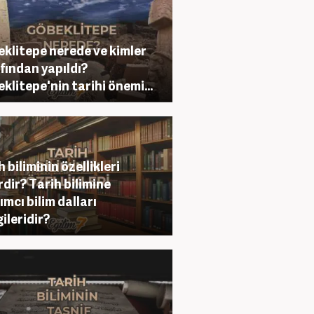
klitepe nerede ve kimler
fından yapıldı?
klitepe'nin tarihi önemi...
 biliminin özellikleri
rdir? Tarih bilimine
ımcı bilim dalları
ileridir?