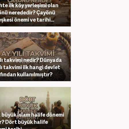
hte ilk köy yerleşimi olan
nü nerededir? Çayönü
eşkesi önemi ve tarihi...
ılı takvimi nedir? Dünyada
lı takvimi ilk hangi devlet
fından kullanılmıştır?
 büyük İslam halife dönemi
r? Dört büyük halife
mi tarihi...