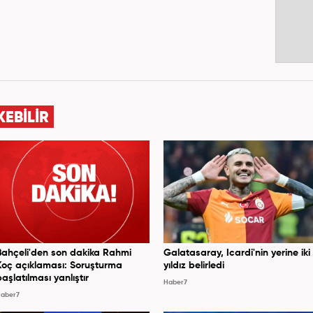
KEBİLİR
Bahçeli'den son dakika Rahmi
Galatasaray, Icardi'nin yerine iki
Koç açıklaması: Soruşturma
yıldız belirledi
başlatılması yanlıştır
Haber7
aber7