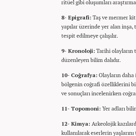
ritüel gibi oluşumları araştırm
8- Epigrafi:
Taş ve mermer kita
yapılar üzerinde yer alan inşa, 
tespit edilmeye çalışılır.
9- Kronoloji:
Tarihi olayların 
düzenleyen bilim dalıdır.
10- Coğrafya:
Olayların daha iy
bölgenin coğrafi özelliklerini b
ve sonuçları incelenirken coğra
11- Topomoni:
Yer adları bili
12- Kimya:
Arkeolojik kazılar
kullanılarak eserlerin yaşlarını