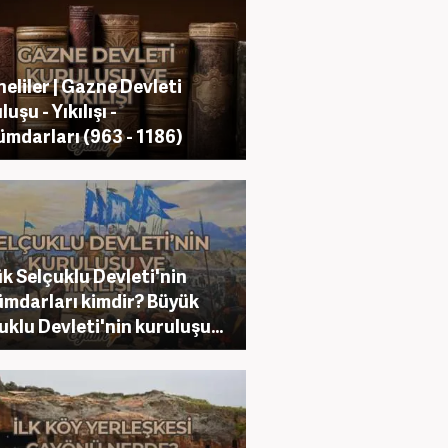
eliler | Gazne Devleti
uşu - Yıkılışı -
mdarları (963 - 1186)
k Selçuklu Devleti'nin
mdarları kimdir? Büyük
uklu Devleti'nin kuruluşu...