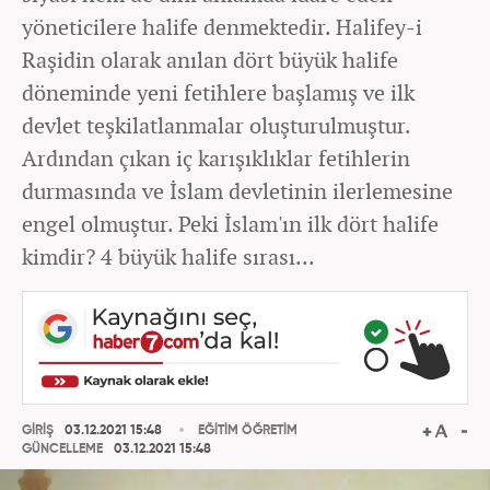
yöneticilere halife denmektedir. Halifey-i
Raşidin olarak anılan dört büyük halife
döneminde yeni fetihlere başlamış ve ilk
devlet teşkilatlanmalar oluşturulmuştur.
Ardından çıkan iç karışıklıklar fetihlerin
durmasında ve İslam devletinin ilerlemesine
engel olmuştur. Peki İslam'ın ilk dört halife
kimdir? 4 büyük halife sırası...
GİRİŞ
03.12.2021 15:48
EĞİTİM ÖĞRETİM
GÜNCELLEME
03.12.2021 15:48