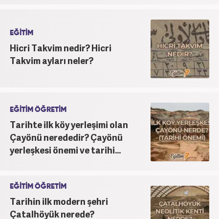
EĞİTİM
Hicri Takvim nedir? Hicri
Takvim ayları neler?
EĞİTİM ÖĞRETİM
Tarihte ilk köy yerleşimi olan
Çayönü nerededir? Çayönü
yerleşkesi önemi ve tarihi...
EĞİTİM ÖĞRETİM
Tarihin ilk modern şehri
Çatalhöyük nerede?