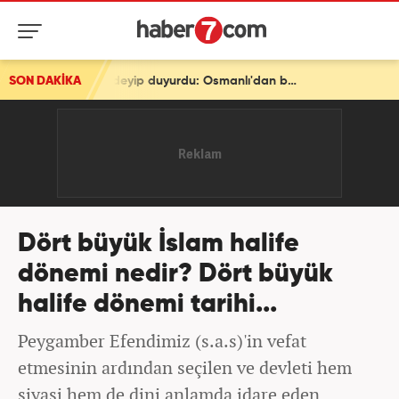
SON DAKİKA
Türkiye'den tarihi mesaj! Bakan Fidan 'En önemli adım' deyip duyurdu: Osmanlı'dan beri...
Dört büyük İslam halife
dönemi nedir? Dört büyük
halife dönemi tarihi...
Peygamber Efendimiz (s.a.s)'in vefat
etmesinin ardından seçilen ve devleti hem
siyasi hem de dini anlamda idare eden