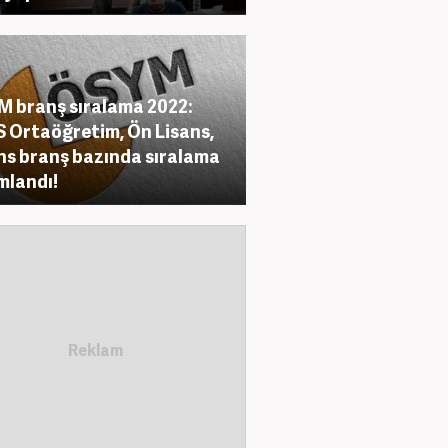
 branş sıralama 2022:
 Ortaöğretim, Ön Lisans,
ns branş bazında sıralama
mlandı!