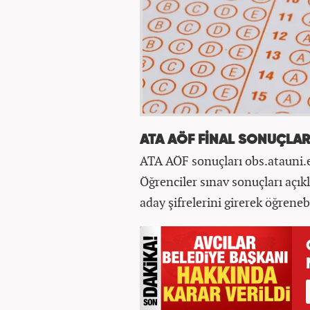
ATA AÖF FİNAL SONUÇLA
ATA AÖF sonuçları obs.atauni.
Öğrenciler sınav sonuçları açık
aday şifrelerini girerek öğrenebi