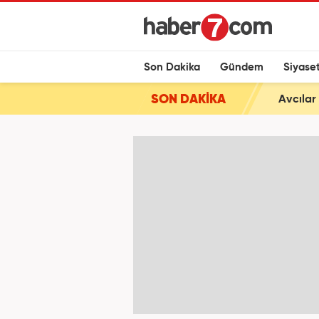
Son Dakika
Gündem
Siyase
SON DAKİKA
Avcılar