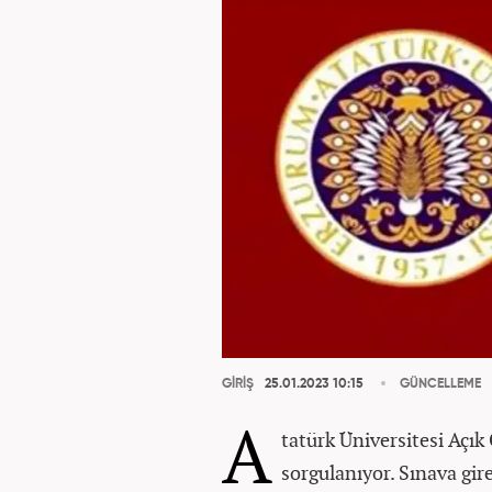
GİRİŞ
25.01.2023 10:15
GÜNCELLEME
A
tatürk Üniversitesi Açık
sorgulanıyor. Sınava gir