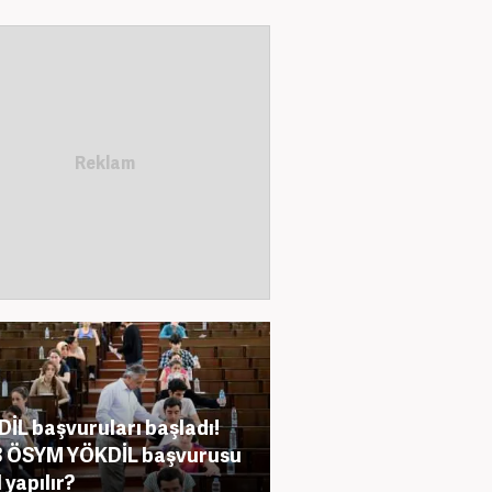
İL başvuruları başladı!
3 ÖSYM YÖKDİL başvurusu
 yapılır?