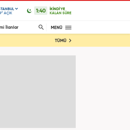
STANBUL
İKİNDİ'YE
1:40
9°
AÇIK
KALAN SÜRE
mi İlanlar
MENÜ
TÜMÜ