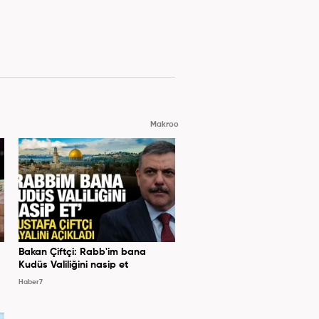
Makroo
Bakan Çiftçi: Rabb'im bana
Kudüs Valiliğini nasip et
Haber7