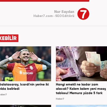
Nur Saydan
Haber7.com - SEO Editörü
KEBİLİR
Galatasaray, Icardi'nin yerine iki
Hangi emekli ne kadar zam
ıldız belirledi
alacak? Kalem kalem yeni maaş
tablosu! Memura yüzde 5 fark
aber7
Haber7