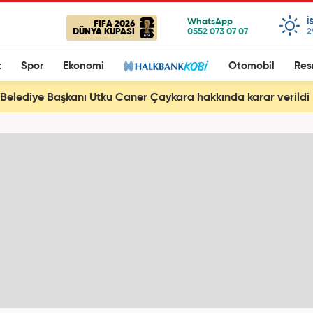
I
FIFA 2026
DÜNYA KUPASI
2
t
Spor
Ekonomi
Otomobil
Res
 Belediye Başkanı Utku Caner Çaykara hakkında karar verildi