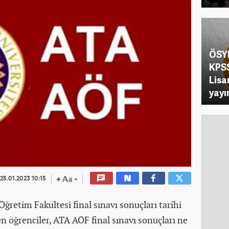
ÖSYM
KPSS
Lisa
yayı
25.01.2023 10:15
Öğretim
Fakültesi final sınavı sonuçları tarihi
en öğrenciler, ATA AÖF final sınavı sonuçları ne