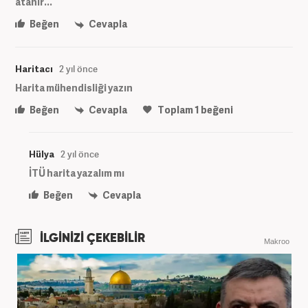
atanır...
Beğen
Cevapla
Haritacı
2 yıl önce
Harita mühendisliği yazın
Beğen
Cevapla
Toplam
1
beğeni
Hülya
2 yıl önce
İTÜ harita yazalım mı
Beğen
Cevapla
İLGİNİZİ ÇEKEBİLİR
Makroo