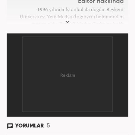
Editör Hakkında
1996 yılında İstanbul'da doğdu. Beykent
Üniversitesi Yeni Medya (İngilizce) bölümünden
mezun oldu. Kanal 7 Medya Grubu'na bağlı
haber7.com bünyesinde mesleki hayatına devam
etmektedir.
5
YORUMLAR