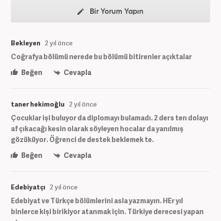
Bir Yorum Yapın
Bekleyen
2 yıl önce
Coğrafya bölümü nerede bu bölümü bitirenler açıktalar
Beğen
Cevapla
taner hekimoğlu
2 yıl önce
Çocuklar işi buluyor da diplomayı bulamadı. 2 ders ten dolayı
af çıkacağı kesin olarak söyleyen hocalar da yanılmış
gözüküyor. Öğrenci de destek beklemek te.
Beğen
Cevapla
Edebiyatçı
2 yıl önce
Edebiyat ve Türkçe bölümlerini asla yazmayın. HEr yıl
binlerce kişi birikiyor atanmak için. Türkiye derecesi yapan