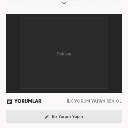
mezun oldu. Kanal 7 Medya Grubu'na bağlı
haber7.com bünyesinde mesleki hayatına devam
etmektedir.
YORUMLAR
İLK YORUM YAPAN SEN OL
Bir Yorum Yapın