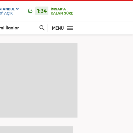
STANBUL
İMSAK'A
1:34
0°
AÇIK
KALAN SÜRE
mi İlanlar
MENÜ