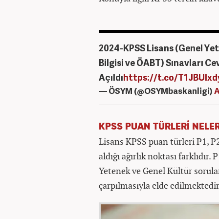
2024-KPSS Lisans (Genel Yete
Bilgisi ve ÖABT) Sınavları Ce
Açıldı
https://t.co/T1JBUlxd
— ÖSYM (@OSYMbaskanligi)
A
KPSS PUAN TÜRLERİ NELE
Lisans KPSS puan türleri P1, P2
aldığı ağırlık noktası farklıdır
Yetenek ve Genel Kültür sorular
çarpılmasıyla elde edilmektedir