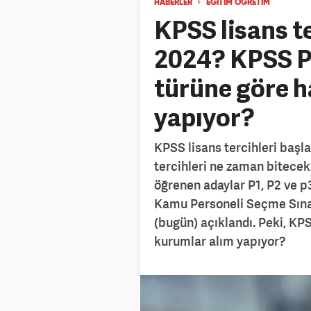
HABERLER
EĞİTİM ÖĞRETİM
KPSS lisans t
2024? KPSS P1
türüne göre h
yapıyor?
KPSS lisans tercihleri başl
tercihleri ne zaman bitecek
öğrenen adaylar P1, P2 ve p
Kamu Personeli Seçme Sına
(bugün) açıklandı. Peki, KP
kurumlar alım yapıyor?