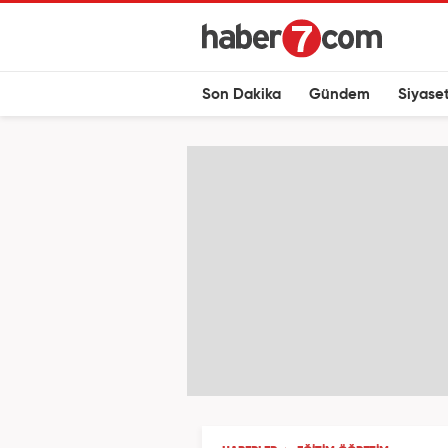
Son Dakika
Gündem
Siyase