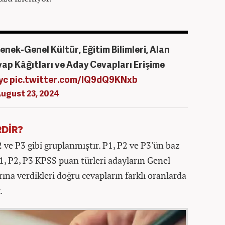
nek-Genel Kültür, Eğitim Bilimleri, Alan
vap Kâğıtları ve Aday Cevapları Erişime
yc
pic.twitter.com/IQ9dQ9KNxb
ugust 23, 2024
RDİR?
 ve P3 gibi gruplanmıştır. P1, P2 ve P3'ün baz
. P1, P2, P3 KPSS puan türleri adayların Genel
ına verdikleri doğru cevapların farklı oranlarda
.