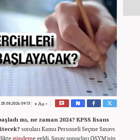
25.08.2024 09:13
 başladı mı, ne zaman 2024? KPSS lisans
bitecek?
soruları Kamu Personeli Seçme Sınavı
rlikte
gündem
e geldi. Sınav sonuçları ÖSYM'nin