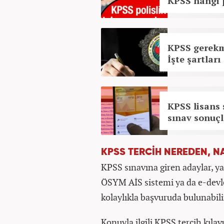
KPSS hangi 
KPSS gerekm
İşte şartları
KPSS lisans
sınav sonuçl
KPSS TERCİH NEREDEN, NA
KPSS sınavına giren adaylar, ya
ÖSYM AİS sistemi ya da e-dev
kolaylıkla başvuruda bulunabili
Konuyla ilgili KPSS tercih kılav