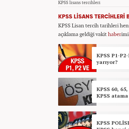
KPSS lisans tercihleri
KPSS LİSANS TERCİHLERİ 
KPSS Lisan tercih tarihleri h
açıklama geldiği vakit
haber
imi
KPSS P1-P2-P
yarıyor?
KPSS 60, 65, 
KPSS atama 
KPSS POLİSL