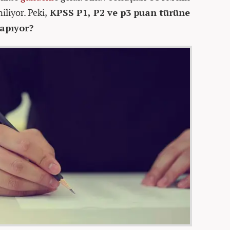
liyor. Peki,
KPSS P1, P2 ve p3 puan türüne
apıyor?