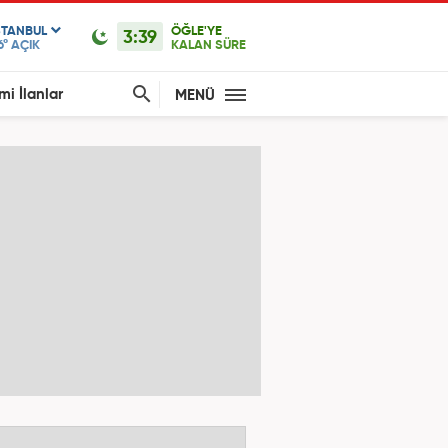
STANBUL
ÖĞLE'YE
3:39
6°
AÇIK
KALAN SÜRE
mi İlanlar
MENÜ