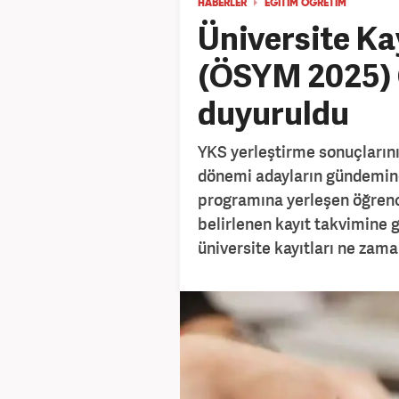
HABERLER
EĞİTİM ÖĞRETİM
Üniversite Ka
(ÖSYM 2025) G
duyuruldu
YKS yerleştirme sonuçlarını
dönemi adayların gündemind
programına yerleşen öğrenc
belirlenen kayıt takvimine 
üniversite kayıtları ne zam