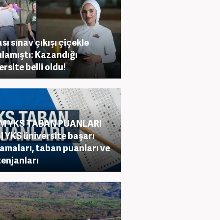
sı sınav çıkışı çiçekle
ılamıştı: Kazandığı
ersite belli oldu!
M YKS TABAN PUANLARI
| YKS üniversite başarı
lamaları, taban puanları ve
enjanları