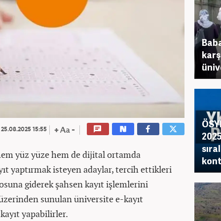
Baba
karş
üniv
ÖSY
25.08.2025 15:55
2025
sıra
k hem yüz yüze hem de dijital ortamda
kont
yıt yaptırmak isteyen adaylar, tercih ettikleri
rosuna giderek şahsen kayıt işlemlerini
üzerinden sunulan üniversite e-kayıt
ayıt yapabilirler.