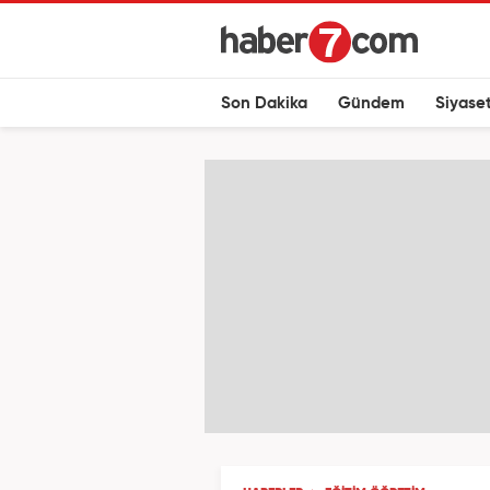
Son Dakika
Gündem
Siyase