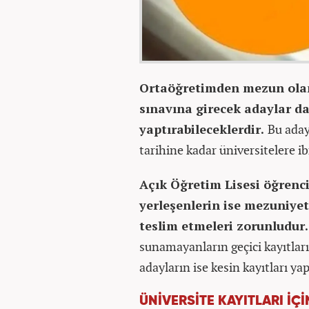
Ortaöğretimden mezun olam
sınavına girecek adaylar da 
yaptırabileceklerdir.
Bu aday
tarihine kadar üniversitelere i
Açık Öğretim Lisesi öğren
yerleşenlerin ise mezuniyet
teslim etmeleri zorunludur
sunamayanların geçici kayıtları
adayların ise kesin kayıtları ya
ÜNİVERSİTE KAYITLARI İÇ