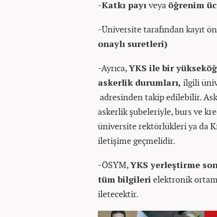
-
Katkı payı
veya
öğrenim üc
-Üniversite tarafından kayıt ö
onaylı suretleri)
-Ayrıca,
YKS ile bir yüksekö
askerlik durumları,
ilgili ün
adresinden takip edilebilir. Aske
askerlik şubeleriyle, burs ve kr
üniversite rektörlükleri ya da
iletişime geçmelidir.
-ÖSYM,
YKS yerleştirme son
tüm bilgileri
elektronik ortam
iletecektir.