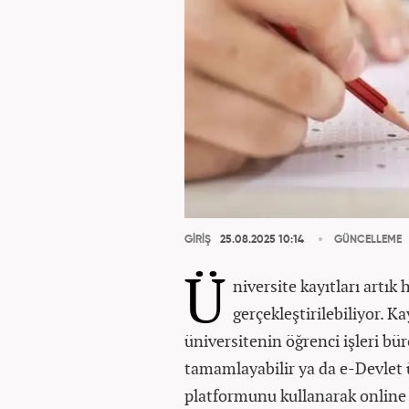
GİRİŞ
25.08.2025 10:14
GÜNCELLEME
Ü
niversite kayıtları artı
gerçekleştirilebiliyor. Ka
üniversitenin öğrenci işleri bü
tamamlayabilir ya da e-Devlet 
platformunu kullanarak online k