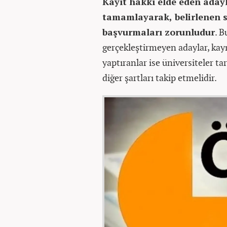
Kayıt hakkı elde eden adayla
tamamlayarak, belirlenen sü
başvurmaları zorunludur
. B
gerçekleştirmeyen adaylar, kayı
yaptıranlar ise üniversiteler ta
diğer şartları takip etmelidir.