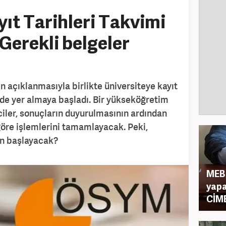
yıt Tarihleri Takvimi
erekli belgeler
n açıklanmasıyla birlikte üniversiteye kayıt
e yer almaya başladı. Bir yükseköğretim
iler, sonuçların duyurulmasının ardından
göre işlemlerini tamamlayacak. Peki,
an başlayacak?
MEB 
yapa
CİME