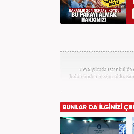
1996 yılında İstanbul'da 
bölümünden mezun oldu. Kana
BUNLAR DA İLGİNİZİ ÇE