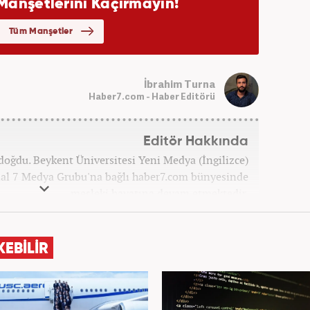
İbrahim Turna
Haber7.com - Haber Editörü
Editör Hakkında
doğdu. Beykent Üniversitesi Yeni Medya (İngilizce)
l 7 Medya Grubu'na bağlı haber7.com bünyesinde
mesleki hayatına devam etmektedir.
KEBİLİR