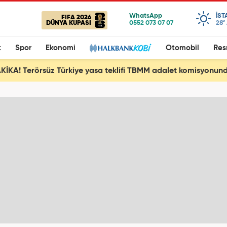
IST
FIFA 2026
DÜNYA KUPASI
28°
t
Spor
Ekonomi
Otomobil
Res
İKA! Terörsüz Türkiye yasa teklifi TBMM adalet komisyonund