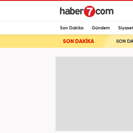
Son Dakika
Gündem
Siyase
SON DAKİKA
SON DAK