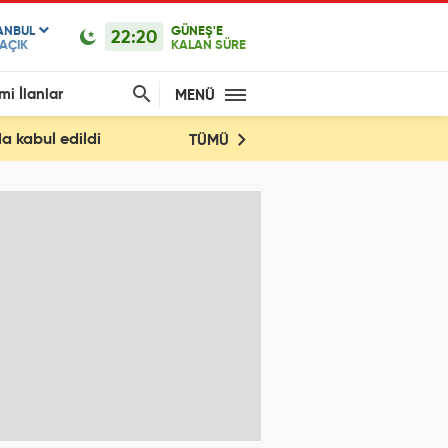
ANBUL
GÜNEŞ'E
22:20
AÇIK
KALAN SÜRE
mi İlanlar
MENÜ
a kabul edildi
TÜMÜ