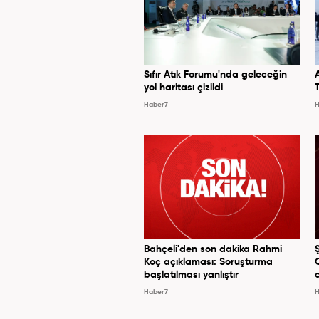
Sıfır Atık Forumu'nda geleceğin
yol haritası çizildi
Haber7
H
Bahçeli'den son dakika Rahmi
Koç açıklaması: Soruşturma
başlatılması yanlıştır
Haber7
H