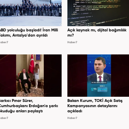
ABD yolculuğu başladı! İran Milli
Açık kaynak mı, dijital bağımlılık
Takımı, Antalya'dan ayrıldı
mı?
aber7
Haber7
Şarkıcı Pınar Sürer,
Bakan Kurum, TOKİ Açık Satış
Cumhurbaşkanı Erdoğan'a şarkı
Kampanyasının detaylarını
okuduğu anları paylaştı
açıkladı
aber7
Haber7